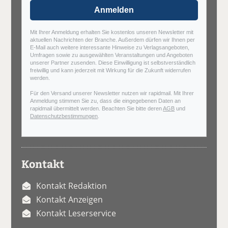
Anmelden
Mit Ihrer Anmeldung erhalten Sie kostenlos unseren Newsletter mit
aktuellen Nachrichten der Branche. Außerdem dürfen wir Ihnen per
E-Mail auch weitere interessante Hinweise zu Verlagsangeboten,
Umfragen sowie zu ausgewählten Veranstaltungen und Angeboten
unserer Partner zusenden. Diese Einwilligung ist selbstverständlich
freiwillig und kann jederzeit mit Wirkung für die Zukunft widerrufen
werden.
Für den Versand unserer Newsletter nutzen wir rapidmail. Mit Ihrer
Anmeldung stimmen Sie zu, dass die eingegebenen Daten an
rapidmail übermittelt werden. Beachten Sie bitte deren
AGB
und
Datenschutzbestimmungen
.
Kontakt
Kontakt Redaktion
Kontakt Anzeigen
Kontakt Leserservice