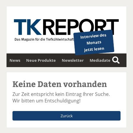
Interview des
Monats
jetzt lesen
News
Neue Produkte
Newsletter
Mediadaten
S
u
c
Keine Daten vorhanden
h
e
Zur Zeit entspricht kein Eintrag Ihrer Suche.
Wir bitten um Entschuldigung!
Zurück