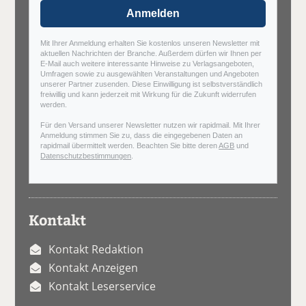
Anmelden
Mit Ihrer Anmeldung erhalten Sie kostenlos unseren Newsletter mit
aktuellen Nachrichten der Branche. Außerdem dürfen wir Ihnen per
E-Mail auch weitere interessante Hinweise zu Verlagsangeboten,
Umfragen sowie zu ausgewählten Veranstaltungen und Angeboten
unserer Partner zusenden. Diese Einwilligung ist selbstverständlich
freiwillig und kann jederzeit mit Wirkung für die Zukunft widerrufen
werden.
Für den Versand unserer Newsletter nutzen wir rapidmail. Mit Ihrer
Anmeldung stimmen Sie zu, dass die eingegebenen Daten an
rapidmail übermittelt werden. Beachten Sie bitte deren
AGB
und
Datenschutzbestimmungen
.
Kontakt
Kontakt Redaktion
Kontakt Anzeigen
Kontakt Leserservice