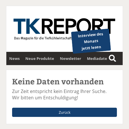
Interview des
Monats
jetzt lesen
News
Neue Produkte
Newsletter
Mediadaten
S
u
c
Keine Daten vorhanden
h
e
Zur Zeit entspricht kein Eintrag Ihrer Suche.
Wir bitten um Entschuldigung!
Zurück