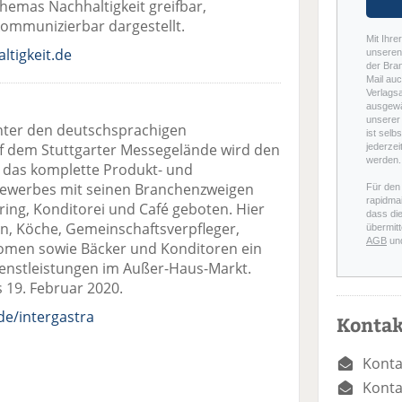
hemas Nachhaltigkeit greifbar,
ommunizierbar dargestellt.
Mit Ihre
tigkeit.de
unseren 
der Bra
Mail auc
Verlags
ausgewä
unserer 
unter den deutschsprachigen
ist selb
 dem Stuttgarter Messegelände wird den
jederzei
werden.
 das komplette Produkt- und
ewerbes mit seinen Branchenzweigen
Für den
rapidmai
ring, Konditorei und Café geboten. Hier
dass di
n, Köche, Gemeinschaftsverpfleger,
übermitt
AGB
un
nomen sowie Bäcker und Konditoren ein
enstleistungen im Außer-Haus-Markt.
 19. Februar 2020.
de/intergastra
Kontak
Konta
Konta