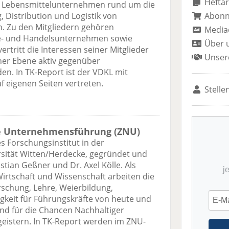
Heftar
ür Lebensmittelunternehmen rund um die
Abon
 Distribution und Logistik von
n. Zu den Mitgliedern gehören
Media
trie- und Handelsunternehmen sowie
Über 
ertritt die Interessen seiner Mitglieder
Unser
her Ebene aktiv gegenüber
en. In TK-Report ist der VDKL mit
 eigenen Seiten vertreten.
Stelle
e Unternehmensführung (ZNU)
s Forschungsinstitut in der
ersität Witten/Herdecke, gegründet und
stian Geßner und Dr. Axel Kölle. Als
j
 Wirtschaft und Wissenschaft arbeiten die
rschung, Lehre, Weierbildung,
gkeit für Führungskräfte von heute und
nd für die Chancen Nachhaltiger
istern. In TK-Report werden im ZNU-