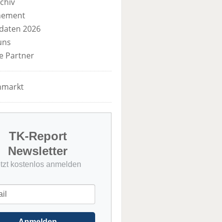
chiv
nement
daten 2026
uns
e Partner
nmarkt
TK-Report
Newsletter
etzt kostenlos anmelden
Anmelden