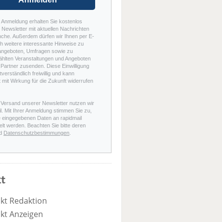
r Anmeldung erhalten Sie kostenlos
Newsletter mit aktuellen Nachrichten
nche. Außerdem dürfen wir Ihnen per E-
h weitere interessante Hinweise zu
angeboten, Umfragen sowie zu
hlten Veranstaltungen und Angeboten
Partner zusenden. Diese Einwilligung
stverständlich freiwillig und kann
t mit Wirkung für die Zukunft widerrufen
 Versand unserer Newsletter nutzen wir
l. Mit Ihrer Anmeldung stimmen Sie zu,
e eingegebenen Daten an rapidmail
elt werden. Beachten Sie bitte deren
d
Datenschutzbestimmungen
.
t
kt Redaktion
kt Anzeigen