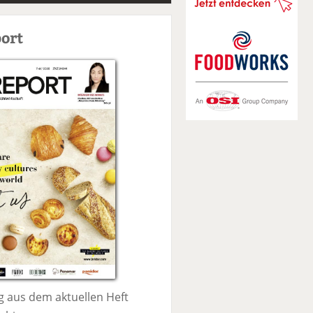
S
u
ort
c
h
e
 aus dem aktuellen Heft