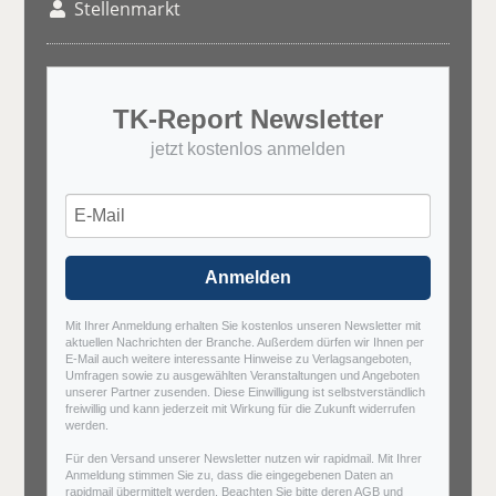
Stellenmarkt
TK-Report Newsletter
jetzt kostenlos anmelden
Anmelden
Mit Ihrer Anmeldung erhalten Sie kostenlos unseren Newsletter mit
aktuellen Nachrichten der Branche. Außerdem dürfen wir Ihnen per
E-Mail auch weitere interessante Hinweise zu Verlagsangeboten,
Umfragen sowie zu ausgewählten Veranstaltungen und Angeboten
unserer Partner zusenden. Diese Einwilligung ist selbstverständlich
freiwillig und kann jederzeit mit Wirkung für die Zukunft widerrufen
werden.
Für den Versand unserer Newsletter nutzen wir rapidmail. Mit Ihrer
Anmeldung stimmen Sie zu, dass die eingegebenen Daten an
rapidmail übermittelt werden. Beachten Sie bitte deren
AGB
und