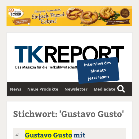
Interview des
Monats
jetzt lesen
News
Neue Produkte
Newsletter
Mediadaten
S
u
c
Stichwort: 'Gustavo Gusto'
h
e
Gustavo Gusto
mit
41