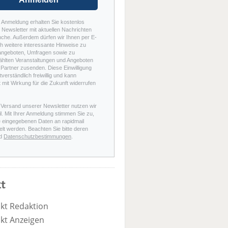
r Anmeldung erhalten Sie kostenlos
Newsletter mit aktuellen Nachrichten
nche. Außerdem dürfen wir Ihnen per E-
h weitere interessante Hinweise zu
angeboten, Umfragen sowie zu
hlten Veranstaltungen und Angeboten
Partner zusenden. Diese Einwilligung
stverständlich freiwillig und kann
t mit Wirkung für die Zukunft widerrufen
 Versand unserer Newsletter nutzen wir
l. Mit Ihrer Anmeldung stimmen Sie zu,
e eingegebenen Daten an rapidmail
elt werden. Beachten Sie bitte deren
d
Datenschutzbestimmungen
.
t
kt Redaktion
kt Anzeigen