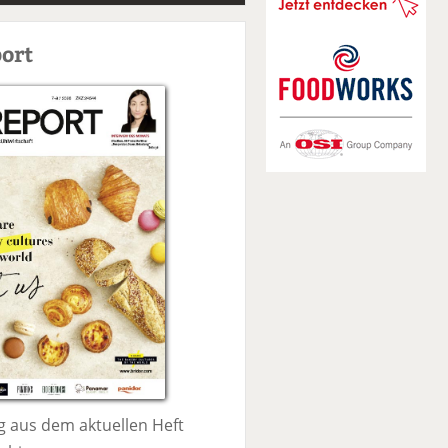
S
u
ort
c
h
e
 aus dem aktuellen Heft