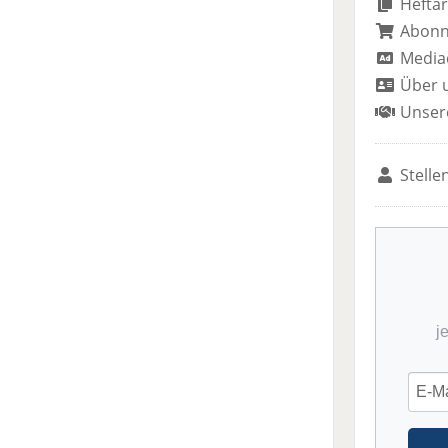
Heftar
Abon
Media
Über 
Unser
Stelle
j