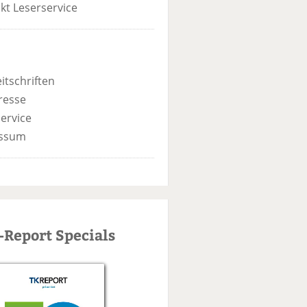
kt Leserservice
itschriften
resse
ervice
ssum
-Report Specials