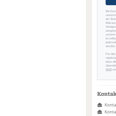
Mit Ihre
unseren 
der Bra
Mail auc
Verlags
ausgewä
unserer 
ist selb
jederzei
werden.
Für den
rapidmai
dass di
übermitt
AGB
un
Kontak
Konta
Konta