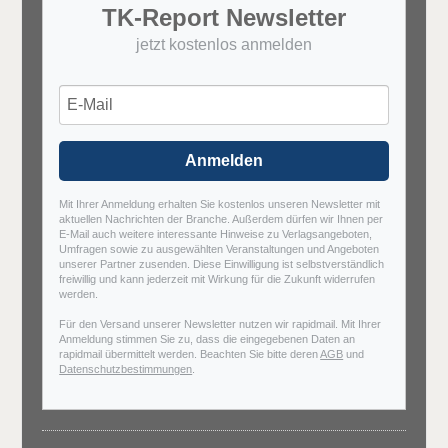
TK-Report Newsletter
jetzt kostenlos anmelden
Anmelden
Mit Ihrer Anmeldung erhalten Sie kostenlos unseren Newsletter mit
aktuellen Nachrichten der Branche. Außerdem dürfen wir Ihnen per
E-Mail auch weitere interessante Hinweise zu Verlagsangeboten,
Umfragen sowie zu ausgewählten Veranstaltungen und Angeboten
unserer Partner zusenden. Diese Einwilligung ist selbstverständlich
freiwillig und kann jederzeit mit Wirkung für die Zukunft widerrufen
werden.
Für den Versand unserer Newsletter nutzen wir rapidmail. Mit Ihrer
Anmeldung stimmen Sie zu, dass die eingegebenen Daten an
rapidmail übermittelt werden. Beachten Sie bitte deren
AGB
und
Datenschutzbestimmungen
.