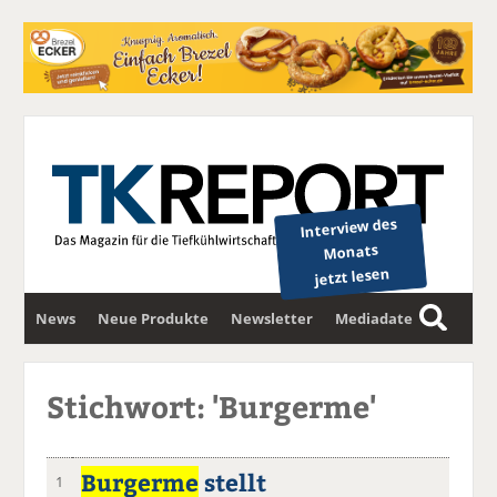
Interview des
Monats
jetzt lesen
News
Neue Produkte
Newsletter
Mediadaten
S
u
c
Stichwort: 'Burgerme'
h
e
Burgerme
stellt
1