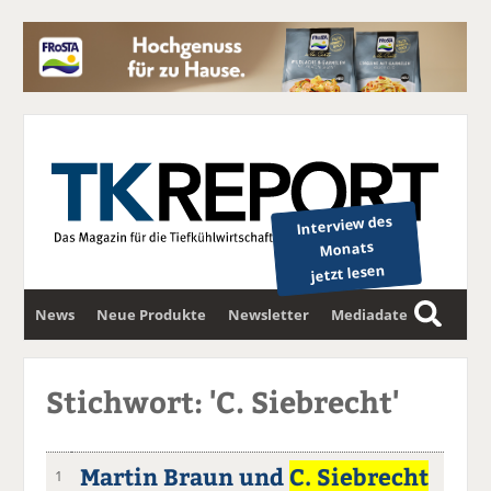
Interview des
Monats
jetzt lesen
News
Neue Produkte
Newsletter
Mediadaten
S
u
c
Stichwort: 'C. Siebrecht'
h
e
Martin Braun und
C. Siebrecht
1