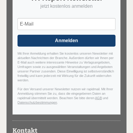
jetzt kostenlos anmelden
Anmelden
Mit Ihrer Anmeldung erhalten Sie kostenlos unseren Newsletter mit
aktuellen Nachrichten der Branche. Außerdem dürfen wir Ihnen per
E-Mail auch weitere interessante Hinweise zu Verlagsangeboten,
Umfragen sowie zu ausgewählten Veranstaltungen und Angeboten
unserer Partner zusenden. Diese Einwilligung ist selbstverständlich
freiwillig und kann jederzeit mit Wirkung für die Zukunft widerrufen
werden.
Für den Versand unserer Newsletter nutzen wir rapidmail. Mit Ihrer
Anmeldung stimmen Sie zu, dass die eingegebenen Daten an
rapidmail übermittelt werden. Beachten Sie bitte deren
AGB
und
Datenschutzbestimmungen
.
Kontakt