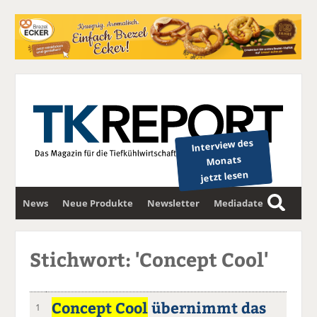
Interview des
Monats
jetzt lesen
News
Neue Produkte
Newsletter
Mediadaten
S
u
c
Stichwort: 'Concept Cool'
h
e
Concept Cool
übernimmt das
1