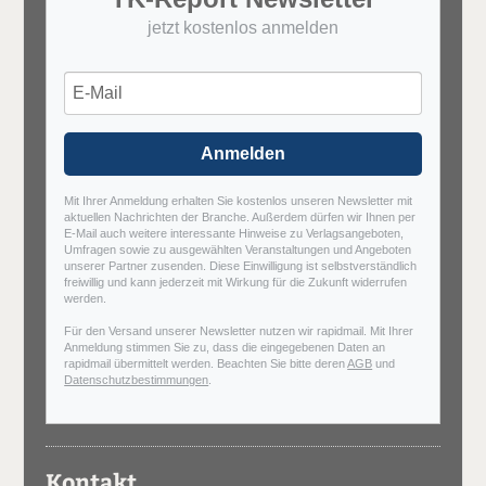
jetzt kostenlos anmelden
Anmelden
Mit Ihrer Anmeldung erhalten Sie kostenlos unseren Newsletter mit
aktuellen Nachrichten der Branche. Außerdem dürfen wir Ihnen per
E-Mail auch weitere interessante Hinweise zu Verlagsangeboten,
Umfragen sowie zu ausgewählten Veranstaltungen und Angeboten
unserer Partner zusenden. Diese Einwilligung ist selbstverständlich
freiwillig und kann jederzeit mit Wirkung für die Zukunft widerrufen
werden.
Für den Versand unserer Newsletter nutzen wir rapidmail. Mit Ihrer
Anmeldung stimmen Sie zu, dass die eingegebenen Daten an
rapidmail übermittelt werden. Beachten Sie bitte deren
AGB
und
Datenschutzbestimmungen
.
Kontakt