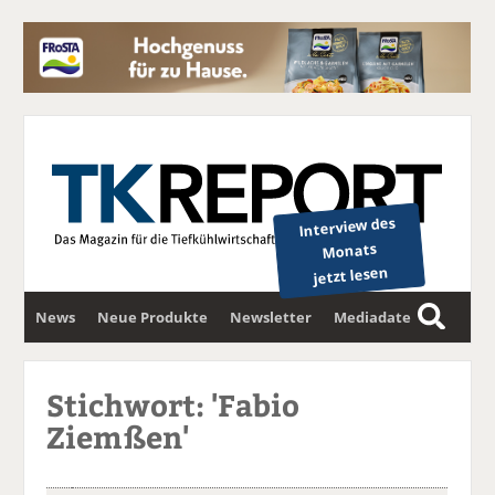
Interview des
Monats
jetzt lesen
News
Neue Produkte
Newsletter
Mediadaten
S
u
c
Stichwort: 'Fabio
h
Ziemßen'
e