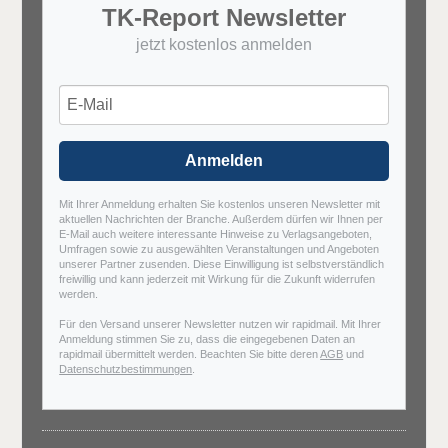
TK-Report Newsletter
jetzt kostenlos anmelden
Anmelden
Mit Ihrer Anmeldung erhalten Sie kostenlos unseren Newsletter mit
aktuellen Nachrichten der Branche. Außerdem dürfen wir Ihnen per
E-Mail auch weitere interessante Hinweise zu Verlagsangeboten,
Umfragen sowie zu ausgewählten Veranstaltungen und Angeboten
unserer Partner zusenden. Diese Einwilligung ist selbstverständlich
freiwillig und kann jederzeit mit Wirkung für die Zukunft widerrufen
werden.
Für den Versand unserer Newsletter nutzen wir rapidmail. Mit Ihrer
Anmeldung stimmen Sie zu, dass die eingegebenen Daten an
rapidmail übermittelt werden. Beachten Sie bitte deren
AGB
und
Datenschutzbestimmungen
.