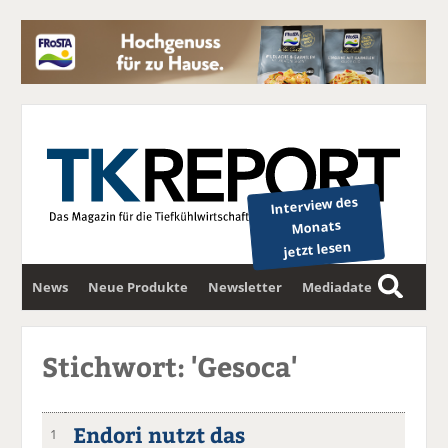
Interview des
Monats
jetzt lesen
News
Neue Produkte
Newsletter
Mediadaten
S
u
c
Stichwort: 'Gesoca'
h
e
Endori nutzt das
1