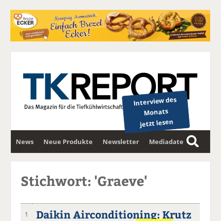
Interview des
Monats
jetzt lesen
News
Neue Produkte
Newsletter
Mediadaten
S
u
c
Stichwort: 'Graeve'
h
e
Daikin Airconditioning: Krutz
1