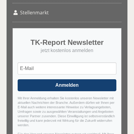
Stellenmarkt
TK-Report Newsletter
jetzt kostenlos anmelden
Anmelden
Mit Ihrer Anmeldung erhalten Sie kostenlos unseren Newsletter mit
aktuellen Nachrichten der Branche. Außerdem dürfen wir Ihnen per
E-Mail auch weitere interessante Hinweise zu Verlagsangeboten,
Umfragen sowie zu ausgewählten Veranstaltungen und Angeboten
unserer Partner zusenden. Diese Einwilligung ist selbstverständlich
freiwillig und kann jederzeit mit Wirkung für die Zukunft widerrufen
werden.
Für den Versand unserer Newsletter nutzen wir rapidmail. Mit Ihrer