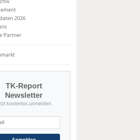
chiv
nement
daten 2026
uns
e Partner
nmarkt
TK-Report
Newsletter
etzt kostenlos anmelden
Anmelden