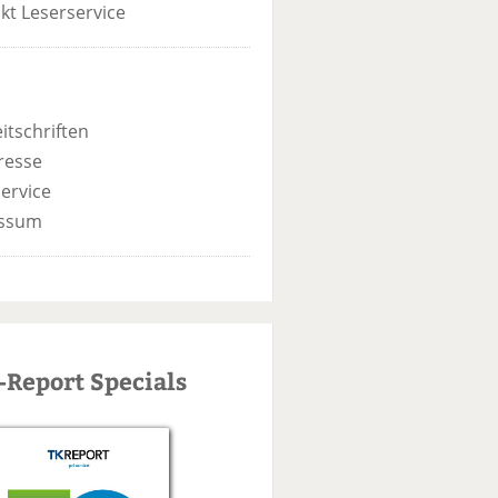
kt Leserservice
itschriften
resse
ervice
ssum
-Report Specials