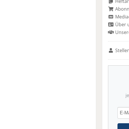
Heftar
Abon
Media
Über 
Unser
Stelle
j