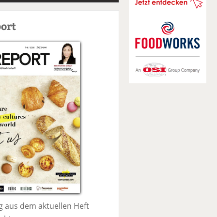
S
u
ort
c
h
e
 aus dem aktuellen Heft