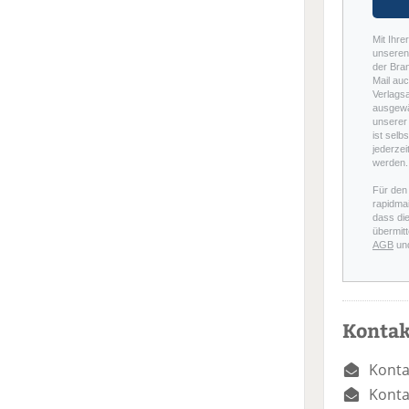
Mit Ihre
unseren 
der Bra
Mail auc
Verlags
ausgewä
unserer 
ist selb
jederzei
werden.
Für den
rapidmai
dass di
übermitt
AGB
un
Kontak
Konta
Konta