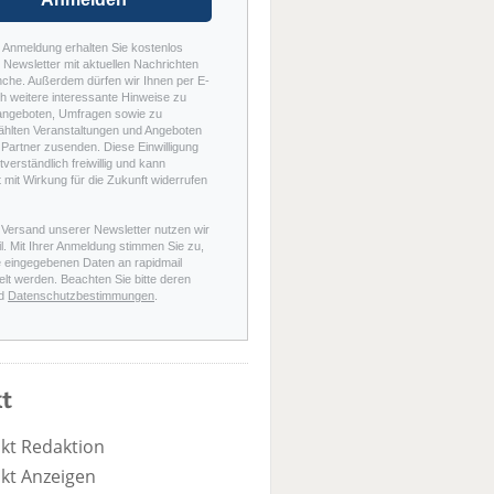
r Anmeldung erhalten Sie kostenlos
Newsletter mit aktuellen Nachrichten
nche. Außerdem dürfen wir Ihnen per E-
h weitere interessante Hinweise zu
angeboten, Umfragen sowie zu
hlten Veranstaltungen und Angeboten
Partner zusenden. Diese Einwilligung
stverständlich freiwillig und kann
t mit Wirkung für die Zukunft widerrufen
 Versand unserer Newsletter nutzen wir
l. Mit Ihrer Anmeldung stimmen Sie zu,
e eingegebenen Daten an rapidmail
elt werden. Beachten Sie bitte deren
d
Datenschutzbestimmungen
.
t
kt Redaktion
kt Anzeigen