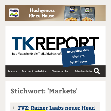
Interview des
Monats
jetzt lesen
News
Neue Produkte
Newsletter
Mediadaten
S
u
c
Stichwort: 'Markets'
h
e
FVZ: Rainer Laabs neuer Head
1