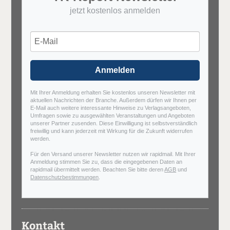
jetzt kostenlos anmelden
Anmelden
Mit Ihrer Anmeldung erhalten Sie kostenlos unseren Newsletter mit
aktuellen Nachrichten der Branche. Außerdem dürfen wir Ihnen per
E-Mail auch weitere interessante Hinweise zu Verlagsangeboten,
Umfragen sowie zu ausgewählten Veranstaltungen und Angeboten
unserer Partner zusenden. Diese Einwilligung ist selbstverständlich
freiwillig und kann jederzeit mit Wirkung für die Zukunft widerrufen
werden.
Für den Versand unserer Newsletter nutzen wir rapidmail. Mit Ihrer
Anmeldung stimmen Sie zu, dass die eingegebenen Daten an
rapidmail übermittelt werden. Beachten Sie bitte deren
AGB
und
Datenschutzbestimmungen
.
Kontakt