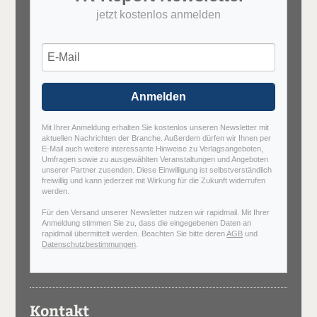
jetzt kostenlos anmelden
Anmelden
Mit Ihrer Anmeldung erhalten Sie kostenlos unseren Newsletter mit
aktuellen Nachrichten der Branche. Außerdem dürfen wir Ihnen per
E-Mail auch weitere interessante Hinweise zu Verlagsangeboten,
Umfragen sowie zu ausgewählten Veranstaltungen und Angeboten
unserer Partner zusenden. Diese Einwilligung ist selbstverständlich
freiwillig und kann jederzeit mit Wirkung für die Zukunft widerrufen
werden.
Für den Versand unserer Newsletter nutzen wir rapidmail. Mit Ihrer
Anmeldung stimmen Sie zu, dass die eingegebenen Daten an
rapidmail übermittelt werden. Beachten Sie bitte deren
AGB
und
Datenschutzbestimmungen
.
Kontakt