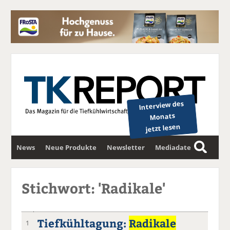
Interview des
Monats
jetzt lesen
News
Neue Produkte
Newsletter
Mediadaten
S
u
c
Stichwort: 'Radikale'
h
e
Tiefkühltagung:
Radikale
1