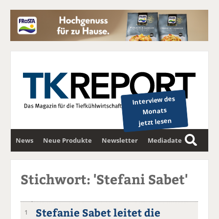
Interview des
Monats
jetzt lesen
News
Neue Produkte
Newsletter
Mediadaten
S
u
c
Stichwort: 'Stefani Sabet'
h
e
Stefanie Sabet leitet die
1