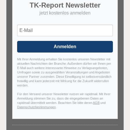
TK-Report Newsletter
jetzt kostenlos anmelden
Anmelden
Mit Ihrer Anmeldung erhalten Sie kostenlos unseren Newsletter mit
aktuellen Nachrichten der Branche. Außerdem dürfen wir Ihnen per
E-Mail auch weitere interessante Hinweise zu Verlagsangeboten,
Umfragen sowie zu ausgewählten Veranstaltungen und Angeboten
unserer Partner zusenden. Diese Einwilligung ist selbstverständlich
freiwillig und kann jederzeit mit Wirkung für die Zukunft widerrufen
werden.
Für den Versand unserer Newsletter nutzen wir rapidmail. Mit Ihrer
Anmeldung stimmen Sie zu, dass die eingegebenen Daten an
rapidmail übermittelt werden. Beachten Sie bitte deren
AGB
und
Datenschutzbestimmungen
.