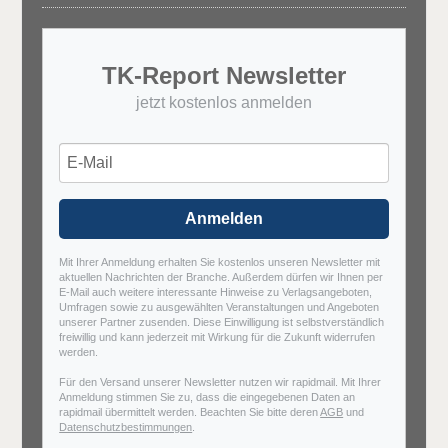
TK-Report Newsletter
jetzt kostenlos anmelden
Anmelden
Mit Ihrer Anmeldung erhalten Sie kostenlos unseren Newsletter mit
aktuellen Nachrichten der Branche. Außerdem dürfen wir Ihnen per
E-Mail auch weitere interessante Hinweise zu Verlagsangeboten,
Umfragen sowie zu ausgewählten Veranstaltungen und Angeboten
unserer Partner zusenden. Diese Einwilligung ist selbstverständlich
freiwillig und kann jederzeit mit Wirkung für die Zukunft widerrufen
werden.
Für den Versand unserer Newsletter nutzen wir rapidmail. Mit Ihrer
Anmeldung stimmen Sie zu, dass die eingegebenen Daten an
rapidmail übermittelt werden. Beachten Sie bitte deren
AGB
und
Datenschutzbestimmungen
.