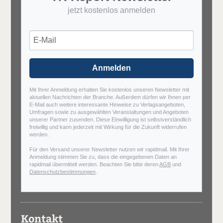
jetzt kostenlos anmelden
Anmelden
Mit Ihrer Anmeldung erhalten Sie kostenlos unseren Newsletter mit
aktuellen Nachrichten der Branche. Außerdem dürfen wir Ihnen per
E-Mail auch weitere interessante Hinweise zu Verlagsangeboten,
Umfragen sowie zu ausgewählten Veranstaltungen und Angeboten
unserer Partner zusenden. Diese Einwilligung ist selbstverständlich
freiwillig und kann jederzeit mit Wirkung für die Zukunft widerrufen
werden.
Für den Versand unserer Newsletter nutzen wir rapidmail. Mit Ihrer
Anmeldung stimmen Sie zu, dass die eingegebenen Daten an
rapidmail übermittelt werden. Beachten Sie bitte deren
AGB
und
Datenschutzbestimmungen
.
Kontakt