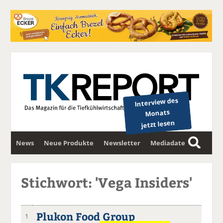
Interview des
Monats
jetzt lesen
News
Neue Produkte
Newsletter
Mediadaten
S
u
c
Stichwort: 'Vega Insiders'
h
e
Plukon Food Group
1