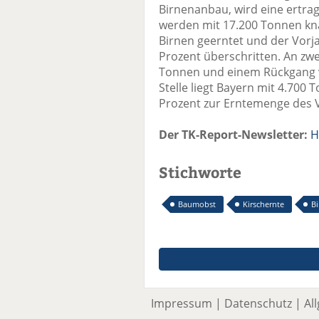
Birnenanbau, wird eine ertrag
werden mit 17.200 Tonnen kna
Birnen geerntet und der Vorj
Prozent überschritten. An zwe
Tonnen und einem Rückgang vo
Stelle liegt Bayern mit 4.70
Prozent zur Erntemenge des V
Der TK-Report-Newsletter:
H
Stichworte
Baumobst
Kirschernte
B
Impressum
|
Datenschutz
|
Al