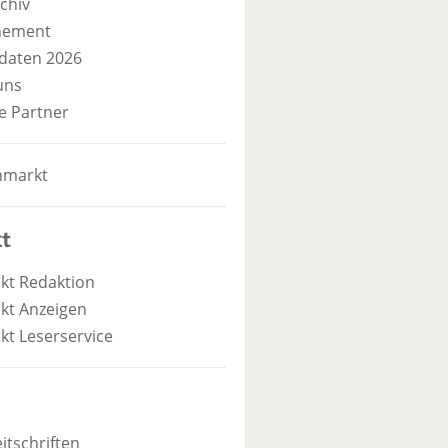
chiv
nement
daten 2026
uns
e Partner
nmarkt
t
kt Redaktion
kt Anzeigen
kt Leserservice
itschriften