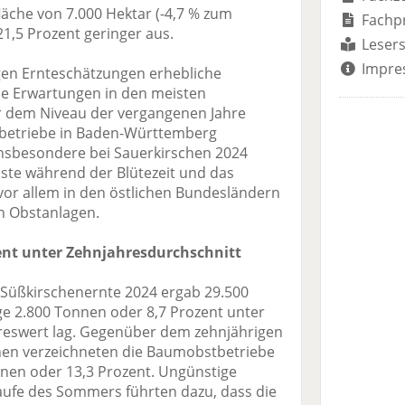
läche von 7.000 Hektar (-4,7 % zum
Fachp
1,5 Prozent geringer aus.
Lesers
Impre
igen Ernteschätzungen erhebliche
ie Erwartungen in den meisten
r dem Niveau der vergangenen Jahre
tbetriebe in Baden-Württemberg
sbesondere bei Sauerkirschen 2024
öste während der Blütezeit und das
vor allem in den östlichen Bundesländern
n Obstanlagen.
ent unter Zehnjahresdurchschnitt
 Süßkirschenernte 2024 ergab 29.500
e 2.800 Tonnen oder 8,7 Prozent unter
reswert lag. Gegenüber dem zehnjährigen
nen verzeichneten die Baumobstbetriebe
nen oder 13,3 Prozent. Ungünstige
ufe des Sommers führten dazu, dass die