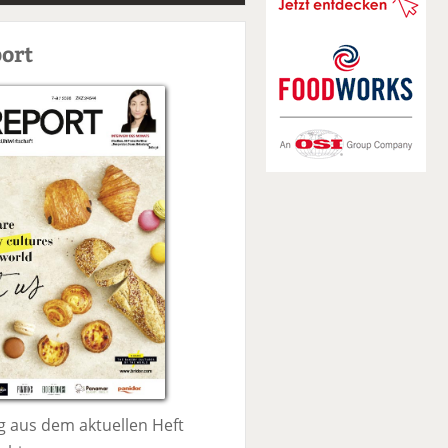
S
u
ort
c
h
e
 aus dem aktuellen Heft