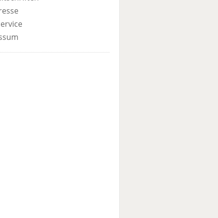
resse
ervice
ssum