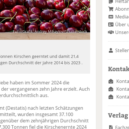
Heftar
Abon
Media
Über 
Foto/Grafik: Andrey Mihaylov/Shutterstock
Unser
Stelle
onnen Kirschen geerntet und damit 21,4
gen Durchschnitt der Jahre 2014 bis 2023 .
Kontak
Konta
iebe haben im Sommer 2024 die
Konta
 der vergangenen zehn Jahre erzielt. Auch
erdurchschnittlich aus.
Konta
mt (Destatis) nach letzten Schätzungen
Verlag
mitteilt, wurden insgesamt 37.100
egenüber dem zehnjährigen Durchschnitt
7.300 Tonnen fiel die Kirschenernte 2024
Fachze