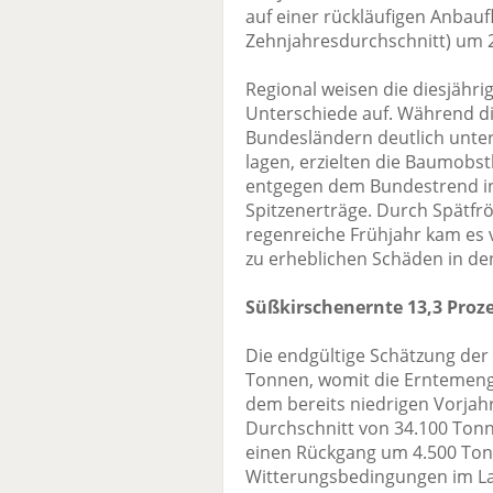
auf einer rückläufigen Anbauf
Zehnjahresdurchschnitt) um 2
Regional weisen die diesjähr
Unterschiede auf. Während d
Bundesländern deutlich unte
lagen, erzielten die Baumobs
entgegen dem Bundestrend in
Spitzenerträge. Durch Spätfr
regenreiche Frühjahr kam es 
zu erheblichen Schäden in de
Süßkirschenernte 13,3 Proz
Die endgültige Schätzung der
Tonnen, womit die Erntemeng
dem bereits niedrigen Vorjah
Durchschnitt von 34.100 Ton
einen Rückgang um 4.500 Ton
Witterungsbedingungen im La