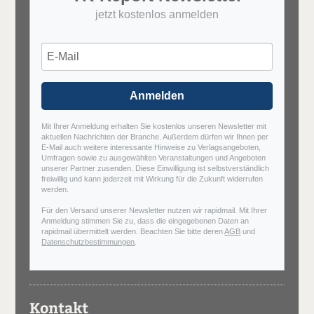
jetzt kostenlos anmelden
Anmelden
Mit Ihrer Anmeldung erhalten Sie kostenlos unseren Newsletter mit
aktuellen Nachrichten der Branche. Außerdem dürfen wir Ihnen per
E-Mail auch weitere interessante Hinweise zu Verlagsangeboten,
Umfragen sowie zu ausgewählten Veranstaltungen und Angeboten
unserer Partner zusenden. Diese Einwilligung ist selbstverständlich
freiwillig und kann jederzeit mit Wirkung für die Zukunft widerrufen
werden.
Für den Versand unserer Newsletter nutzen wir rapidmail. Mit Ihrer
Anmeldung stimmen Sie zu, dass die eingegebenen Daten an
rapidmail übermittelt werden. Beachten Sie bitte deren
AGB
und
Datenschutzbestimmungen
.
Kontakt