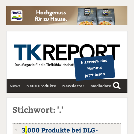
Interview des
Monats
jetzt lesen
News
Neue Produkte
Newsletter
Mediadaten
S
u
c
Stichwort: '.'
h
e
3
.
000 Produkte bei DLG-
1