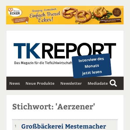
Interview des
Monats
jetzt lesen
News
Neue Produkte
Newsletter
Mediadaten
S
u
c
Stichwort: 'Aerzener'
h
e
Großbäckerei Mestemacher
1