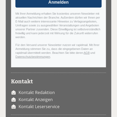
Anmelden
Mit Ihrer Anmeldung erhalten Sie kostenlos unseren Newsletter mit
aktuellen Nachrichten der Branche. Außerdem dürfen wir Ihnen per
E-Mail auch weitere interessante Hinweise zu Verlagsangeboten,
Umfragen sowie zu ausgewählten Veranstaltungen und Angeboten
unserer Partner zusenden. Diese Einwilligung ist selbstverständlich
freiwillig und kann jederzeit mit Wirkung für die Zukunft widerrufen
werden.
Für den Versand unserer Newsletter nutzen wir rapidmail. Mit Ihrer
Anmeldung stimmen Sie zu, dass die eingegebenen Daten an
rapidmail übermittelt werden. Beachten Sie bitte deren
AGB
und
Datenschutzbestimmungen
.
Kontakt
Kontakt Redaktion
Kontakt Anzeigen
Kontakt Leserservice