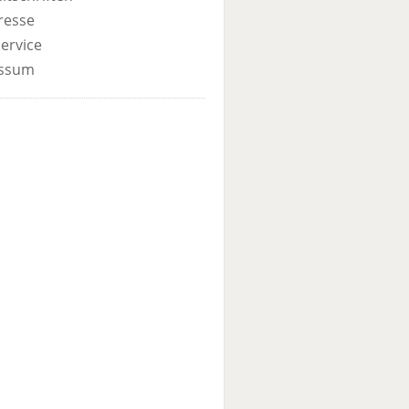
resse
ervice
ssum