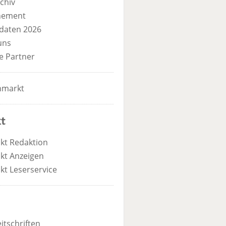
chiv
nement
daten 2026
uns
e Partner
nmarkt
t
kt Redaktion
kt Anzeigen
kt Leserservice
itschriften