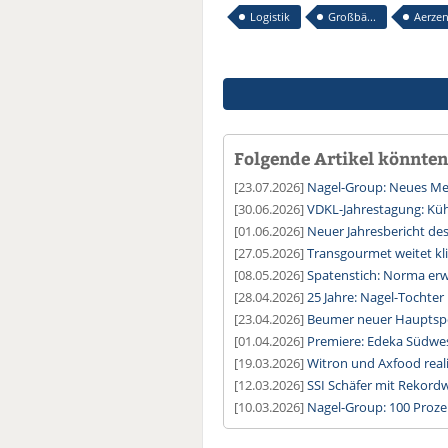
Logistik
Großbä...
Aerzen
Folgende Artikel könnten 
[23.07.2026]
Nagel-Group: Neues Meg
[30.06.2026]
VDKL-Jahrestagung: Kühl
[01.06.2026]
Neuer Jahresbericht de
[27.05.2026]
Transgourmet weitet kl
[08.05.2026]
Spatenstich: Norma erwe
[28.04.2026]
25 Jahre: Nagel-Tochter
[23.04.2026]
Beumer neuer Hauptspo
[01.04.2026]
Premiere: Edeka Südwest
[19.03.2026]
Witron und Axfood reali
[12.03.2026]
SSI Schäfer mit Rekord
[10.03.2026]
Nagel-Group: 100 Proz