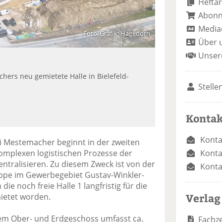
Heftar
Abon
Media
Foto/Grafik: Hagedorn
Über 
Unser
ers neu gemietete Halle in Bielefeld-
Stelle
Kontak
Konta
i Mestemacher beginnt in der zweiten
Konta
komplexen logistischen Prozesse der
ntralisieren. Zu diesem Zweck ist von der
Konta
e im Gewerbegebiet Gustav-Winkler-
die noch freie Halle 1 langfristig für die
Verlag
ietet worden.
em Ober- und Erdgeschoss umfasst ca.
Fachze