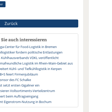
er
Zurück
Sie auch interessieren
a-Center für Food-Logistik in Bremen
logistiker fordern politische Entlastungen
s Kühlhausverbands VDKL veröffentlicht
imafreundliche Logistik im Rhein-Main-Gebiet aus
itert Kühl- und Tiefkühllogistik in Kerpen
 B+S feiert Firmenjubiläum
nsor des FC Schalke
 setzt ersten Gigaliner ein
sieren Vollsortiments-Verteilzentrum
wert beim Auftragseingang
ent Eigenstrom-Nutzung in Bochum