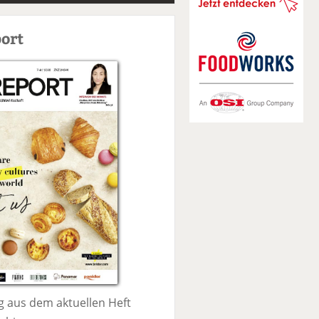
S
u
ort
c
h
e
 aus dem aktuellen Heft