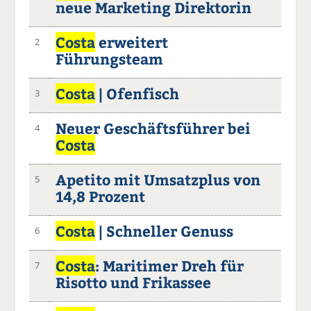
neue Marketing Direktorin
Costa
erweitert
2
Führungsteam
Costa
| Ofenfisch
3
Neuer Geschäftsführer bei
4
Costa
Apetito mit Umsatzplus von
5
14,8 Prozent
Costa
| Schneller Genuss
6
Costa
: Maritimer Dreh für
7
Risotto und Frikassee