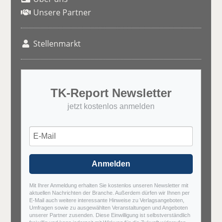
Unsere Partner
Stellenmarkt
TK-Report Newsletter
jetzt kostenlos anmelden
Anmelden
Mit Ihrer Anmeldung erhalten Sie kostenlos unseren Newsletter mit
aktuellen Nachrichten der Branche. Außerdem dürfen wir Ihnen per
E-Mail auch weitere interessante Hinweise zu Verlagsangeboten,
Umfragen sowie zu ausgewählten Veranstaltungen und Angeboten
unserer Partner zusenden. Diese Einwilligung ist selbstverständlich