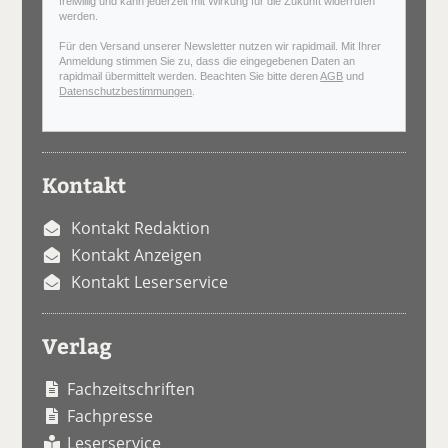
freiwillig und kann jederzeit mit Wirkung für die Zukunft widerrufen
werden.
Für den Versand unserer Newsletter nutzen wir rapidmail. Mit Ihrer
Anmeldung stimmen Sie zu, dass die eingegebenen Daten an
rapidmail übermittelt werden. Beachten Sie bitte deren
AGB
und
Datenschutzbestimmungen
.
Kontakt
Kontakt Redaktion
Kontakt Anzeigen
Kontakt Leserservice
Verlag
Fachzeitschriften
Fachpresse
Leserservice