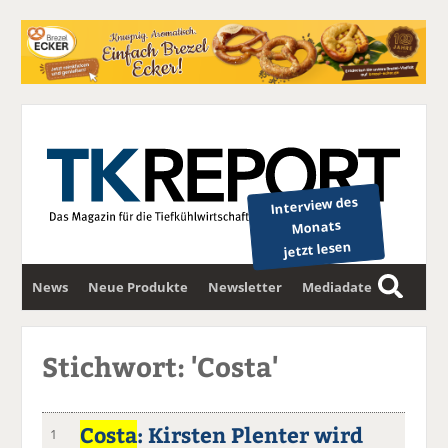
Interview des
Monats
jetzt lesen
News
Neue Produkte
Newsletter
Mediadaten
S
u
c
Stichwort: 'Costa'
h
e
Costa
: Kirsten Plenter wird
1