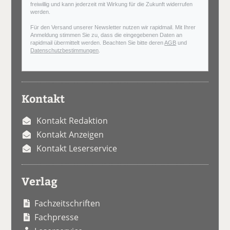
freiwillig und kann jederzeit mit Wirkung für die Zukunft widerrufen
werden.
Für den Versand unserer Newsletter nutzen wir rapidmail. Mit Ihrer
Anmeldung stimmen Sie zu, dass die eingegebenen Daten an
rapidmail übermittelt werden. Beachten Sie bitte deren
AGB
und
Datenschutzbestimmungen
.
Kontakt
Kontakt Redaktion
Kontakt Anzeigen
Kontakt Leserservice
Verlag
Fachzeitschriften
Fachpresse