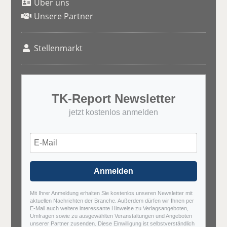
Über uns
Unsere Partner
Stellenmarkt
TK-Report Newsletter
jetzt kostenlos anmelden
Anmelden
Mit Ihrer Anmeldung erhalten Sie kostenlos unseren Newsletter mit
aktuellen Nachrichten der Branche. Außerdem dürfen wir Ihnen per
E-Mail auch weitere interessante Hinweise zu Verlagsangeboten,
Umfragen sowie zu ausgewählten Veranstaltungen und Angeboten
unserer Partner zusenden. Diese Einwilligung ist selbstverständlich