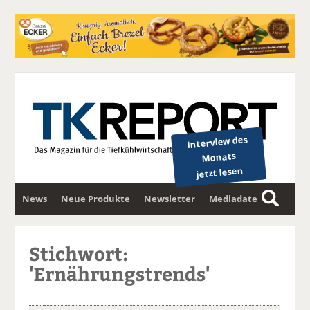
Interview des
Monats
jetzt lesen
News
Neue Produkte
Newsletter
Mediadaten
S
u
c
Stichwort:
h
'Ernährungstrends'
e