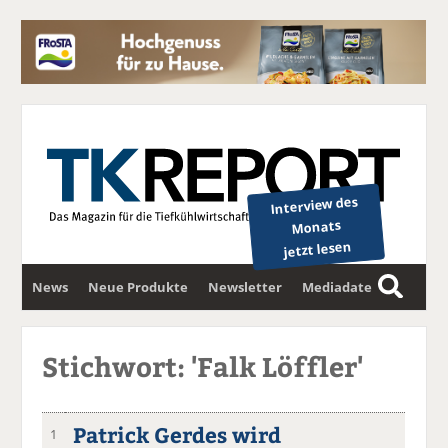
Interview des
Monats
jetzt lesen
News
Neue Produkte
Newsletter
Mediadaten
S
u
c
Stichwort: 'Falk Löffler'
h
e
Patrick Gerdes wird
1