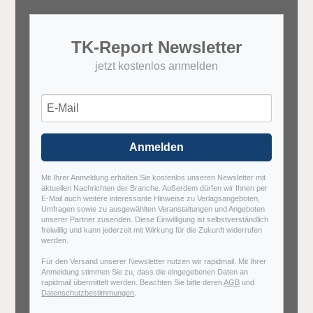
TK-Report Newsletter
jetzt kostenlos anmelden
Anmelden
Mit Ihrer Anmeldung erhalten Sie kostenlos unseren Newsletter mit
aktuellen Nachrichten der Branche. Außerdem dürfen wir Ihnen per
E-Mail auch weitere interessante Hinweise zu Verlagsangeboten,
Umfragen sowie zu ausgewählten Veranstaltungen und Angeboten
unserer Partner zusenden. Diese Einwilligung ist selbstverständlich
freiwillig und kann jederzeit mit Wirkung für die Zukunft widerrufen
werden.
Für den Versand unserer Newsletter nutzen wir rapidmail. Mit Ihrer
Anmeldung stimmen Sie zu, dass die eingegebenen Daten an
rapidmail übermittelt werden. Beachten Sie bitte deren
AGB
und
Datenschutzbestimmungen
.