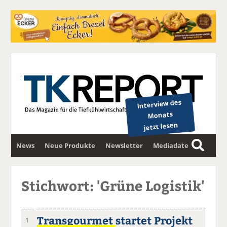
Interview des
Monats
jetzt lesen
News
Neue Produkte
Newsletter
Mediadaten
S
u
c
Stichwort: 'Grüne Logistik'
h
e
Transgourmet startet Projekt
1