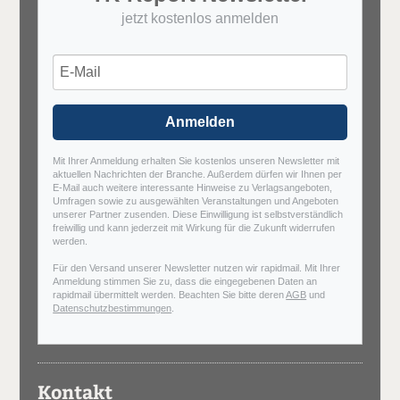
jetzt kostenlos anmelden
Anmelden
Mit Ihrer Anmeldung erhalten Sie kostenlos unseren Newsletter mit
aktuellen Nachrichten der Branche. Außerdem dürfen wir Ihnen per
E-Mail auch weitere interessante Hinweise zu Verlagsangeboten,
Umfragen sowie zu ausgewählten Veranstaltungen und Angeboten
unserer Partner zusenden. Diese Einwilligung ist selbstverständlich
freiwillig und kann jederzeit mit Wirkung für die Zukunft widerrufen
werden.
Für den Versand unserer Newsletter nutzen wir rapidmail. Mit Ihrer
Anmeldung stimmen Sie zu, dass die eingegebenen Daten an
rapidmail übermittelt werden. Beachten Sie bitte deren
AGB
und
Datenschutzbestimmungen
.
Kontakt