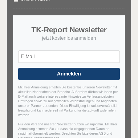
TK-Report Newsletter
jetzt kostenlos anmelden
Anmelden
Mit Ihrer Anmeldung erhalten Sie kostenlos unseren Newsletter mit
aktuellen Nachrichten der Branche. Außerdem dürfen wir Ihnen per
E-Mail auch weitere interessante Hinweise zu Verlagsangeboten,
Umfragen sowie zu ausgewählten Veranstaltungen und Angeboten
unserer Partner zusenden. Diese Einwilligung ist selbstverständlich
freiwillig und kann jederzeit mit Wirkung für die Zukunft widerrufen
werden.
Für den Versand unserer Newsletter nutzen wir rapidmail. Mit Ihrer
Anmeldung stimmen Sie zu, dass die eingegebenen Daten an
rapidmail übermittelt werden. Beachten Sie bitte deren
AGB
und
Datenschutzbestimmungen
.