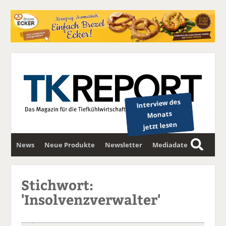
Interview des
Monats
jetzt lesen
News
Neue Produkte
Newsletter
Mediadaten
S
u
c
Stichwort:
h
'Insolvenzverwalter'
e