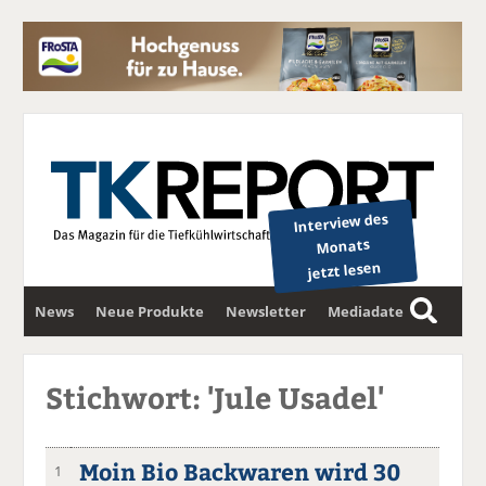
Interview des
Monats
jetzt lesen
News
Neue Produkte
Newsletter
Mediadaten
S
u
c
Stichwort: 'Jule Usadel'
h
e
Moin Bio Backwaren wird 30
1