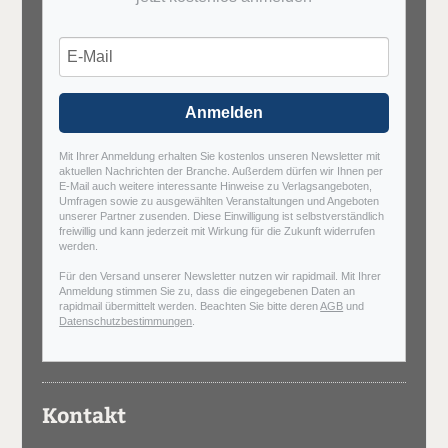
Anmelden
Mit Ihrer Anmeldung erhalten Sie kostenlos unseren Newsletter mit
aktuellen Nachrichten der Branche. Außerdem dürfen wir Ihnen per
E-Mail auch weitere interessante Hinweise zu Verlagsangeboten,
Umfragen sowie zu ausgewählten Veranstaltungen und Angeboten
unserer Partner zusenden. Diese Einwilligung ist selbstverständlich
freiwillig und kann jederzeit mit Wirkung für die Zukunft widerrufen
werden.
Für den Versand unserer Newsletter nutzen wir rapidmail. Mit Ihrer
Anmeldung stimmen Sie zu, dass die eingegebenen Daten an
rapidmail übermittelt werden. Beachten Sie bitte deren
AGB
und
Datenschutzbestimmungen
.
Kontakt