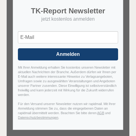
TK-Report Newsletter
jetzt kostenlos anmelden
Anmelden
Mit Ihrer Anmeldung erhalten Sie kostenlos unseren Newsletter mit
aktuellen Nachrichten der Branche. Außerdem dürfen wir Ihnen per
E-Mail auch weitere interessante Hinweise zu Verlagsangeboten,
Umfragen sowie zu ausgewählten Veranstaltungen und Angeboten
unserer Partner zusenden. Diese Einwilligung ist selbstverständlich
freiwillig und kann jederzeit mit Wirkung für die Zukunft widerrufen
werden.
Für den Versand unserer Newsletter nutzen wir rapidmail. Mit Ihrer
Anmeldung stimmen Sie zu, dass die eingegebenen Daten an
rapidmail übermittelt werden. Beachten Sie bitte deren
AGB
und
Datenschutzbestimmungen
.