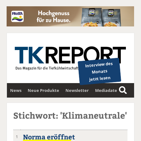
Interview des
Monats
jetzt lesen
News
Neue Produkte
Newsletter
Mediadaten
S
u
c
Stichwort: 'Klimaneutrale'
h
e
Norma eröffnet
1