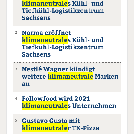
klimaneutrale
s Kühl- und
Tiefkühl-Logistikzentrum
Sachsens
Norma eröffnet
2
klimaneutrale
s Kühl- und
Tiefkühl-Logistikzentrum
Sachsens
Nestlé Wagner kündigt
3
weitere
klimaneutrale
Marken
an
Followfood wird 2021
4
klimaneutrale
s Unternehmen
Gustavo Gusto mit
5
klimaneutrale
r TK-Pizza