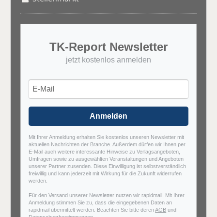
TK-Report Newsletter
jetzt kostenlos anmelden
Anmelden
Mit Ihrer Anmeldung erhalten Sie kostenlos unseren Newsletter mit
aktuellen Nachrichten der Branche. Außerdem dürfen wir Ihnen per
E-Mail auch weitere interessante Hinweise zu Verlagsangeboten,
Umfragen sowie zu ausgewählten Veranstaltungen und Angeboten
unserer Partner zusenden. Diese Einwilligung ist selbstverständlich
freiwillig und kann jederzeit mit Wirkung für die Zukunft widerrufen
werden.
Für den Versand unserer Newsletter nutzen wir rapidmail. Mit Ihrer
Anmeldung stimmen Sie zu, dass die eingegebenen Daten an
rapidmail übermittelt werden. Beachten Sie bitte deren
AGB
und
Datenschutzbestimmungen
.