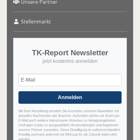
Unsere Partner
Stellenmarkt
TK-Report Newsletter
jetzt kostenlos anmelden
Anmelden
Mit Ihrer Anmeldung erhalten Sie kostenlos unseren Newsletter mit
aktuellen Nachrichten der Branche. Außerdem dürfen wir Ihnen per
E-Mail auch weitere interessante Hinweise zu Verlagsangeboten,
Umfragen sowie zu ausgewählten Veranstaltungen und Angeboten
unserer Partner zusenden. Diese Einwilligung ist selbstverständlich
freiwillig und kann jederzeit mit Wirkung für die Zukunft widerrufen
werden.