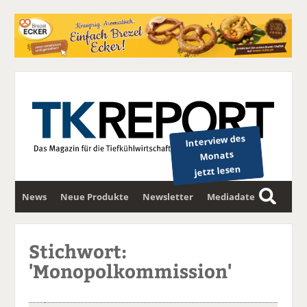
Interview des
Monats
jetzt lesen
News
Neue Produkte
Newsletter
Mediadaten
S
u
c
Stichwort:
h
'Monopolkommission'
e