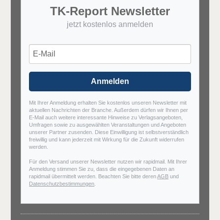
TK-Report Newsletter
jetzt kostenlos anmelden
Anmelden
Mit Ihrer Anmeldung erhalten Sie kostenlos unseren Newsletter mit
aktuellen Nachrichten der Branche. Außerdem dürfen wir Ihnen per
E-Mail auch weitere interessante Hinweise zu Verlagsangeboten,
Umfragen sowie zu ausgewählten Veranstaltungen und Angeboten
unserer Partner zusenden. Diese Einwilligung ist selbstverständlich
freiwillig und kann jederzeit mit Wirkung für die Zukunft widerrufen
werden.
Für den Versand unserer Newsletter nutzen wir rapidmail. Mit Ihrer
Anmeldung stimmen Sie zu, dass die eingegebenen Daten an
rapidmail übermittelt werden. Beachten Sie bitte deren
AGB
und
Datenschutzbestimmungen
.