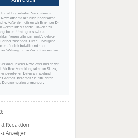
r Anmeldung erhalten Sie kostenlos
Newsletter mit aktuellen Nachrichten
nche. Außerdem dürfen wir Ihnen per E-
h weitere interessante Hinweise zu
angeboten, Umfragen sowie zu
hlten Veranstaltungen und Angeboten
Partner zusenden. Diese Einwilligung
stverständlich freiwillig und kann
t mit Wirkung für die Zukunft widerrufen
 Versand unserer Newsletter nutzen wir
l. Mit Ihrer Anmeldung stimmen Sie zu,
e eingegebenen Daten an rapidmail
elt werden. Beachten Sie bitte deren
d
Datenschutzbestimmungen
.
t
kt Redaktion
kt Anzeigen