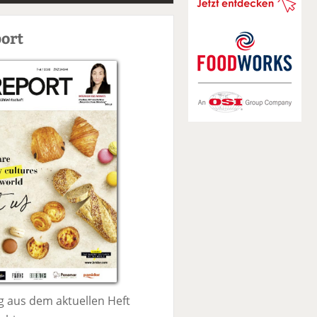
S
u
ort
c
h
e
 aus dem aktuellen Heft