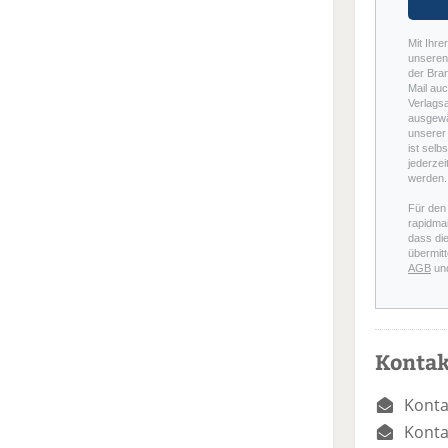
Mit Ihre
unseren 
der Bra
Mail auc
Verlags
ausgewä
unserer 
ist selb
jederzei
werden.
Für den
rapidmai
dass di
übermitt
AGB
un
Kontak
Konta
Konta