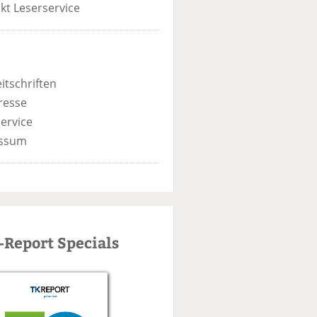
kt Leserservice
itschriften
resse
ervice
ssum
-Report Specials