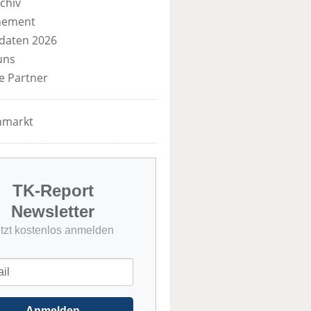
chiv
nement
daten 2026
uns
e Partner
nmarkt
TK-Report
Newsletter
etzt kostenlos anmelden
Anmelden