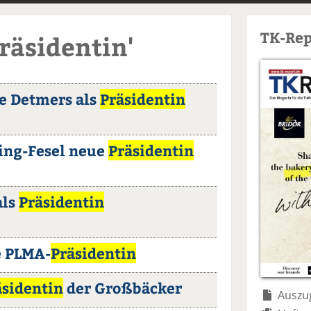
TK-Rep
Präsidentin'
e Detmers als
Präsidentin
ing-Fesel neue
Präsidentin
als
Präsidentin
e PLMA-
Präsidentin
äsidentin
der Großbäcker
Auszug