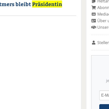
Heftar
etmers bleibt
Präsidentin
Abon
Media
Über 
Unser
Stelle
j