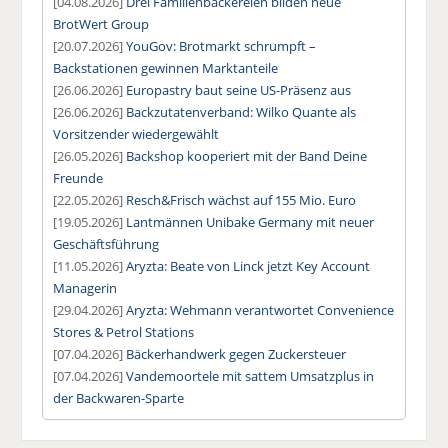
[04.08.2026]
Drei Familienbäckereien bilden neue
BrotWert Group
[20.07.2026]
YouGov: Brotmarkt schrumpft –
Backstationen gewinnen Marktanteile
[26.06.2026]
Europastry baut seine US-Präsenz aus
[26.06.2026]
Backzutatenverband: Wilko Quante als
Vorsitzender wiedergewählt
[26.05.2026]
Backshop kooperiert mit der Band Deine
Freunde
[22.05.2026]
Resch&Frisch wächst auf 155 Mio. Euro
[19.05.2026]
Lantmännen Unibake Germany mit neuer
Geschäftsführung
[11.05.2026]
Aryzta: Beate von Linck jetzt Key Account
Managerin
[29.04.2026]
Aryzta: Wehmann verantwortet Convenience
Stores & Petrol Stations
[07.04.2026]
Bäckerhandwerk gegen Zuckersteuer
[07.04.2026]
Vandemoortele mit sattem Umsatzplus in
der Backwaren-Sparte