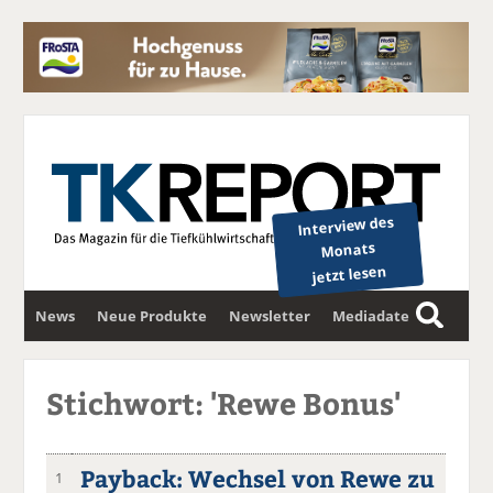
Interview des
Monats
jetzt lesen
News
Neue Produkte
Newsletter
Mediadaten
S
u
c
Stichwort: 'Rewe Bonus'
h
e
Payback: Wechsel von Rewe zu
1