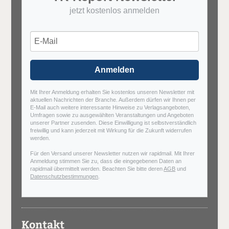
jetzt kostenlos anmelden
Anmelden
Mit Ihrer Anmeldung erhalten Sie kostenlos unseren Newsletter mit
aktuellen Nachrichten der Branche. Außerdem dürfen wir Ihnen per
E-Mail auch weitere interessante Hinweise zu Verlagsangeboten,
Umfragen sowie zu ausgewählten Veranstaltungen und Angeboten
unserer Partner zusenden. Diese Einwilligung ist selbstverständlich
freiwillig und kann jederzeit mit Wirkung für die Zukunft widerrufen
werden.
Für den Versand unserer Newsletter nutzen wir rapidmail. Mit Ihrer
Anmeldung stimmen Sie zu, dass die eingegebenen Daten an
rapidmail übermittelt werden. Beachten Sie bitte deren
AGB
und
Datenschutzbestimmungen
.
Kontakt