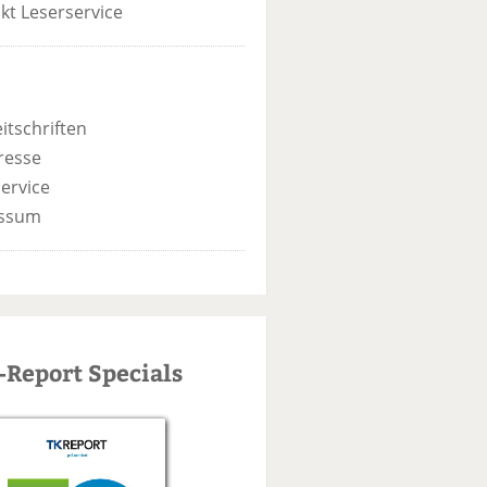
kt Leserservice
itschriften
resse
ervice
ssum
-Report Specials