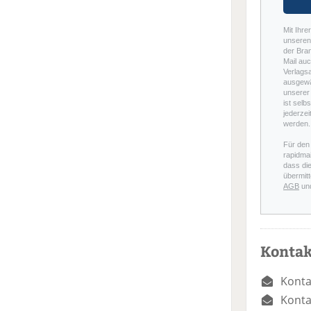
Mit Ihre
unseren 
der Bra
Mail auc
Verlags
ausgewä
unserer 
ist selb
jederzei
werden.
Für den
rapidmai
dass di
übermitt
AGB
un
Kontak
Konta
Konta