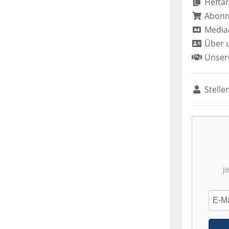
Heftar
Abon
Media
Über 
Unser
Stelle
j