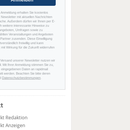
r Anmeldung erhalten Sie kostenlos
Newsletter mit aktuellen Nachrichten
nche. Außerdem dürfen wir Ihnen per E-
h weitere interessante Hinweise zu
angeboten, Umfragen sowie zu
hlten Veranstaltungen und Angeboten
Partner zusenden. Diese Einwilligung
stverständlich freiwillig und kann
t mit Wirkung für die Zukunft widerrufen
 Versand unserer Newsletter nutzen wir
l. Mit Ihrer Anmeldung stimmen Sie zu,
e eingegebenen Daten an rapidmail
elt werden. Beachten Sie bitte deren
d
Datenschutzbestimmungen
.
t
kt Redaktion
kt Anzeigen