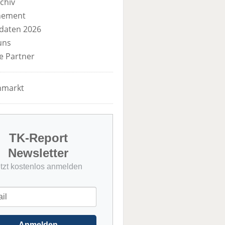
chiv
nement
daten 2026
uns
e Partner
nmarkt
TK-Report
Newsletter
etzt kostenlos anmelden
Anmelden