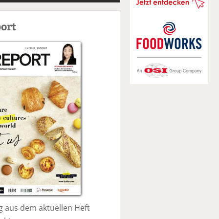
S
u
ort
c
h
e
 aus dem aktuellen Heft