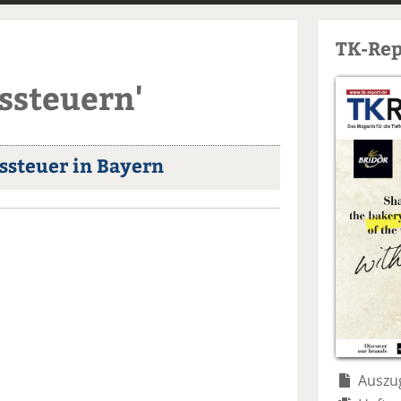
TK-Rep
ssteuern'
ssteuer in Bayern
Auszug