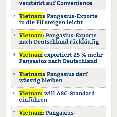
verstärkt auf Convenience
Vietnam
s Pangasius-Exporte
2
in die EU steigen leicht
Vietnam
: Pangasius-Exporte
3
nach Deutschland rückläufig
Vietnam
exportiert 25 % mehr
4
Pangasius nach Deutschland
Vietnam
s Pangasius darf
5
wässrig bleiben
Vietnam
will ASC-Standard
6
einführen
Vietnam
: Pangasius-
7