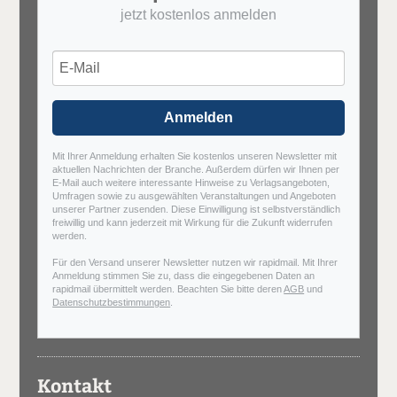
jetzt kostenlos anmelden
Anmelden
Mit Ihrer Anmeldung erhalten Sie kostenlos unseren Newsletter mit
aktuellen Nachrichten der Branche. Außerdem dürfen wir Ihnen per
E-Mail auch weitere interessante Hinweise zu Verlagsangeboten,
Umfragen sowie zu ausgewählten Veranstaltungen und Angeboten
unserer Partner zusenden. Diese Einwilligung ist selbstverständlich
freiwillig und kann jederzeit mit Wirkung für die Zukunft widerrufen
werden.
Für den Versand unserer Newsletter nutzen wir rapidmail. Mit Ihrer
Anmeldung stimmen Sie zu, dass die eingegebenen Daten an
rapidmail übermittelt werden. Beachten Sie bitte deren
AGB
und
Datenschutzbestimmungen
.
Kontakt