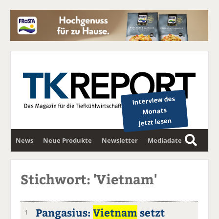
Interview des
Monats
jetzt lesen
News
Neue Produkte
Newsletter
Mediadaten
S
u
c
Stichwort: 'Vietnam'
h
e
Pangasius:
Vietnam
setzt
1