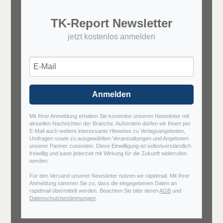
TK-Report Newsletter
jetzt kostenlos anmelden
Anmelden
Mit Ihrer Anmeldung erhalten Sie kostenlos unseren Newsletter mit
aktuellen Nachrichten der Branche. Außerdem dürfen wir Ihnen per
E-Mail auch weitere interessante Hinweise zu Verlagsangeboten,
Umfragen sowie zu ausgewählten Veranstaltungen und Angeboten
unserer Partner zusenden. Diese Einwilligung ist selbstverständlich
freiwillig und kann jederzeit mit Wirkung für die Zukunft widerrufen
werden.
Für den Versand unserer Newsletter nutzen wir rapidmail. Mit Ihrer
Anmeldung stimmen Sie zu, dass die eingegebenen Daten an
rapidmail übermittelt werden. Beachten Sie bitte deren
AGB
und
Datenschutzbestimmungen
.