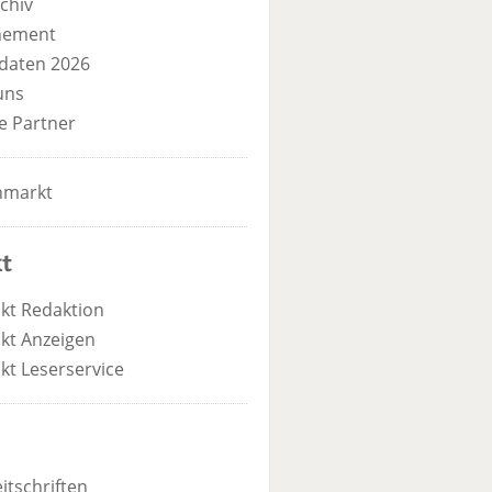
chiv
nement
daten 2026
uns
e Partner
nmarkt
t
kt Redaktion
kt Anzeigen
kt Leserservice
itschriften