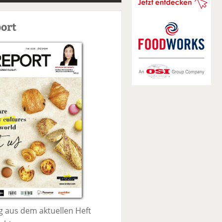
S
u
ort
c
h
e
 aus dem aktuellen Heft