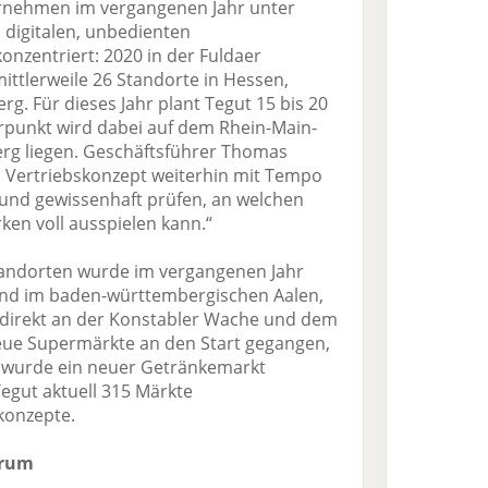
ernehmen im vergangenen Jahr unter
 digitalen, unbedienten
onzentriert: 2020 in der Fuldaer
mittlerweile 26 Standorte in Hessen,
. Für dieses Jahr plant Tegut 15 bis 20
rpunkt wird dabei auf dem Rhein-Main-
g liegen. Geschäftsführer Thomas
s Vertriebskonzept weiterhin mit Tempo
nd gewissenhaft prüfen, an welchen
ken voll ausspielen kann.“
tandorten wurde im vergangenen Jahr
ind im baden-württembergischen Aalen,
t direkt an der Konstabler Wache und dem
eue Supermärkte an den Start gegangen,
a wurde ein neuer Getränkemarkt
Tegut aktuell 315 Märkte
konzepte.
trum