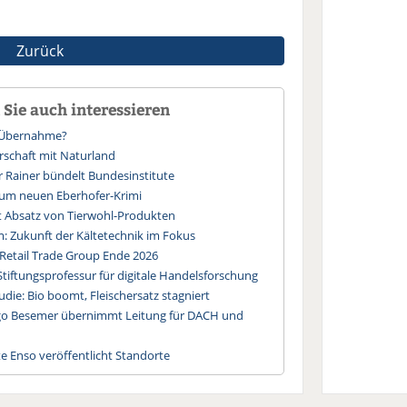
Zurück
Sie auch interessieren
t-Übernahme?
rschaft mit Naturland
r Rainer bündelt Bundesinstitute
um neuen Eberhofer-Krimi
rt Absatz von Tierwohl-Produkten
 Zukunft der Kältetechnik im Fokus
 Retail Trade Group Ende 2026
Stiftungsprofessur für digitale Handelsforschung
die: Bio boomt, Fleischersatz stagniert
Ingo Besemer übernimmt Leitung für DACH und
 Enso veröffentlicht Standorte