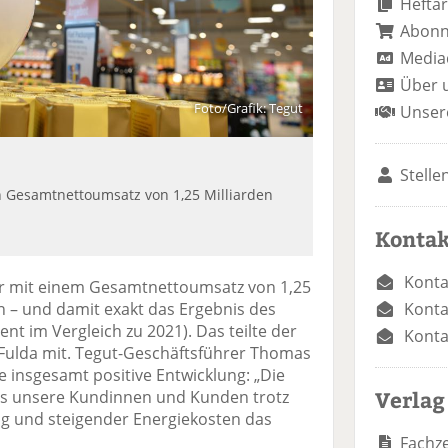
Heftar
Abon
Media
Über 
Foto/Grafik: Tegut
Unser
Stelle
n Gesamtnettoumsatz von 1,25 Milliarden
Kontak
Konta
hr mit einem Gesamtnettoumsatz von 1,25
Konta
n – und damit exakt das Ergebnis des
ent im Vergleich zu 2021). Das teilte der
Konta
 Fulda mit. Tegut-Geschäftsführer Thomas
e insgesamt positive Entwicklung: „Die
Verlag
ns unsere Kundinnen und Kunden trotz
g und steigender Energiekosten das
Fachze