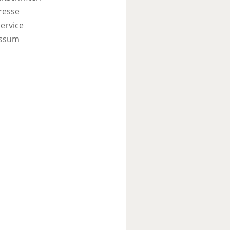
resse
ervice
ssum