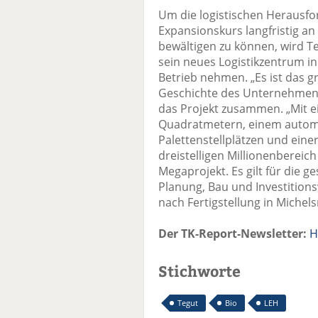
Um die logistischen Herausfo
Expansionskurs langfristig a
bewältigen zu können, wird Te
sein neues Logistikzentrum i
Betrieb nehmen. „Es ist das g
Geschichte des Unternehmens“
das Projekt zusammen. „Mit e
Quadratmetern, einem automa
Palettenstellplätzen und eine
dreistelligen Millionenbereich 
Megaprojekt. Es gilt für die g
Planung, Bau und Investition
nach Fertigstellung in Michel
Der TK-Report-Newsletter:
H
Stichworte
Tegut
Bio
LEH