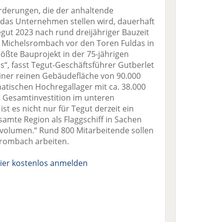
rderungen, die der anhaltende
n das Unternehmen stellen wird, dauerhaft
gut 2023 nach rund dreijähriger Bauzeit
n Michelsrombach vor den Toren Fuldas in
rößte Bauprojekt in der 75-jährigen
, fasst Tegut-Geschäftsführer Gutberlet
iner reinen Gebäudefläche von 90.000
tischen Hochregallager mit ca. 38.000
r Gesamtinvestition im unteren
ist es nicht nur für Tegut derzeit ein
esamte Region als Flaggschiff in Sachen
svolumen.“ Rund 800 Mitarbeitende sollen
srombach arbeiten.
ier kostenlos anmelden