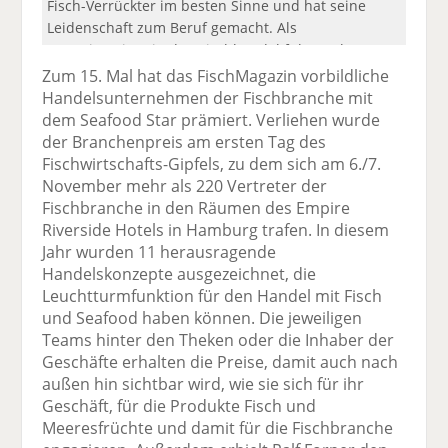
Fisch-Verrückter im besten Sinne und hat seine
Leidenschaft zum Beruf gemacht. Als
Quereinsteiger in den Fischhandel führt er heute
das Fachgeschäft "Zum Fisch" in Glowe auf Rügen.
Zum 15. Mal hat das FischMagazin vorbildliche
Handelsunternehmen der Fischbranche mit
dem Seafood Star prämiert. Verliehen wurde
der Branchenpreis am ersten Tag des
Fischwirtschafts-Gipfels, zu dem sich am 6./7.
November mehr als 220 Vertreter der
Fischbranche in den Räumen des Empire
Riverside Hotels in Hamburg trafen. In diesem
Jahr wurden 11 herausragende
Handelskonzepte ausgezeichnet, die
Leuchtturmfunktion für den Handel mit Fisch
und Seafood haben können. Die jeweiligen
Teams hinter den Theken oder die Inhaber der
Geschäfte erhalten die Preise, damit auch nach
außen hin sichtbar wird, wie sie sich für ihr
Geschäft, für die Produkte Fisch und
Meeresfrüchte und damit für die Fischbranche