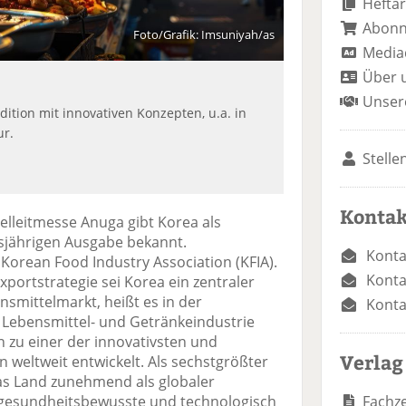
Heftar
Abon
Foto/Grafik: Imsuniyah/as
Media
Über 
Unser
dition mit innovativen Konzepten, u.a. in
ur.
Stelle
Kontak
elleitmesse Anuga gibt Korea als
iesjährigen Ausgabe bekannt.
Konta
 Korean Food Industry Association (KFIA).
Konta
xportstrategie sei Korea ein zentraler
smittelmarkt, heißt es in der
Konta
Lebensmittel- und Getränkeindustrie
n zu einer der innovativsten und
Verlag
weltweit entwickelt. Als sechstgrößter
das Land zunehmend als globaler
Fachze
 gesundheitsbewusste und technologisch