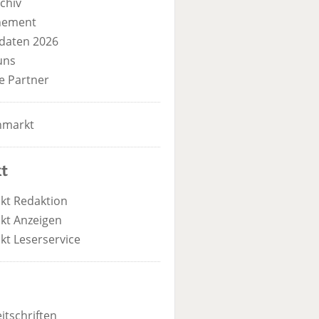
chiv
nement
daten 2026
uns
e Partner
nmarkt
t
kt Redaktion
kt Anzeigen
kt Leserservice
itschriften