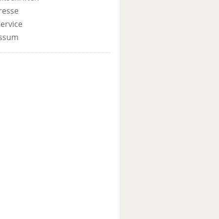
resse
ervice
ssum