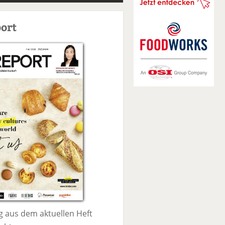
S
u
ort
c
h
e
 aus dem aktuellen Heft