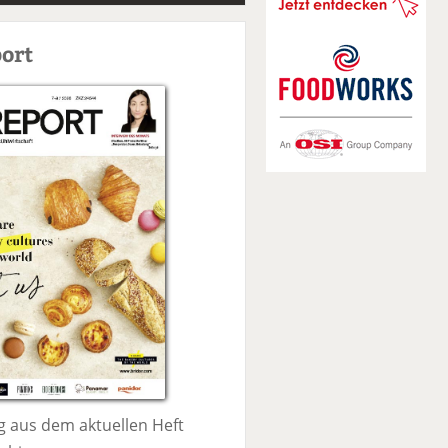
S
u
ort
c
h
e
 aus dem aktuellen Heft