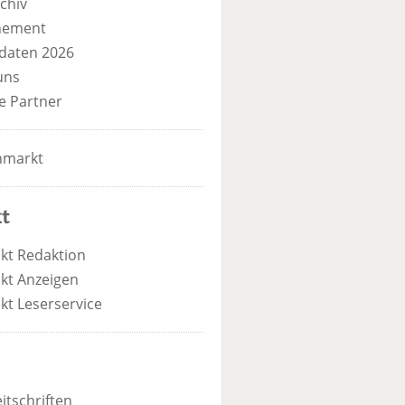
chiv
nement
daten 2026
uns
e Partner
nmarkt
t
kt Redaktion
kt Anzeigen
kt Leserservice
itschriften