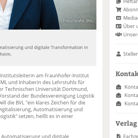
Heftar
Abon
Media
Foto/Grafik: BVL
Über 
Unser
matisierung und digitale Transformation in
Stelle
chheim.
Kontak
 Institutsleiterin am Fraunhofer-Institut
 IML und Inhaberin des Lehrstuhls für
Konta
er Technischen Universität Dortmund,
Konta
 Vorstand der Bundesvereinigung Logistik
ill die BVL "ein klares Zeichen für die
Konta
igitalisierung, Automatisierung und
Logistik" setzen, heißt es in einer
Verlag
Fachze
r Automatisierung und digitale