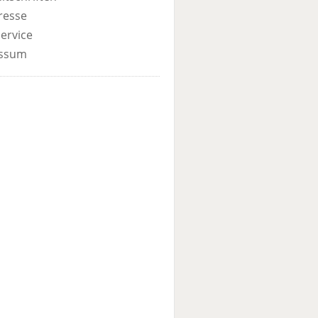
resse
ervice
ssum