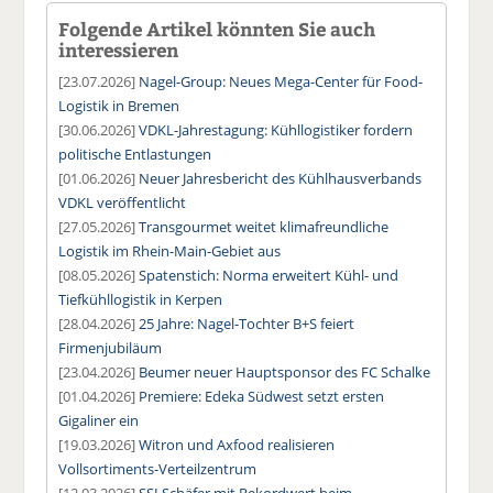
Folgende Artikel könnten Sie auch
interessieren
[23.07.2026]
Nagel-Group: Neues Mega-Center für Food-
Logistik in Bremen
[30.06.2026]
VDKL-Jahrestagung: Kühllogistiker fordern
politische Entlastungen
[01.06.2026]
Neuer Jahresbericht des Kühlhausverbands
VDKL veröffentlicht
[27.05.2026]
Transgourmet weitet klimafreundliche
Logistik im Rhein-Main-Gebiet aus
[08.05.2026]
Spatenstich: Norma erweitert Kühl- und
Tiefkühllogistik in Kerpen
[28.04.2026]
25 Jahre: Nagel-Tochter B+S feiert
Firmenjubiläum
[23.04.2026]
Beumer neuer Hauptsponsor des FC Schalke
[01.04.2026]
Premiere: Edeka Südwest setzt ersten
Gigaliner ein
[19.03.2026]
Witron und Axfood realisieren
Vollsortiments-Verteilzentrum
[12.03.2026]
SSI Schäfer mit Rekordwert beim