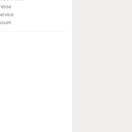
resse
ervice
ssum