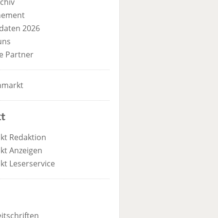
chiv
nement
daten 2026
uns
e Partner
nmarkt
t
kt Redaktion
kt Anzeigen
kt Leserservice
itschriften