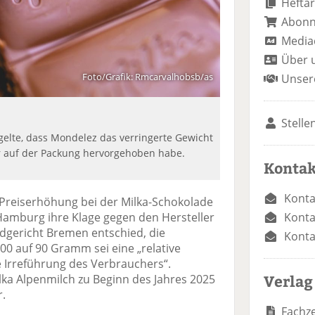
Heftar
Abon
Media
Über 
Foto/Grafik: Rmcarvalhobsb/as
Unser
Stelle
lte, dass Mondelez das verringerte Gewicht
er auf der Packung hervorgehoben habe.
Kontak
Konta
 Preiserhöhung bei der Milka-Schokolade
Konta
Hamburg ihre Klage gegen den Hersteller
gericht Bremen entschied, die
Konta
0 auf 90 Gramm sei eine „relative
 Irreführung des Verbrauchers“.
Verlag
lka Alpenmilch zu Beginn des Jahres 2025
r.
Fachze