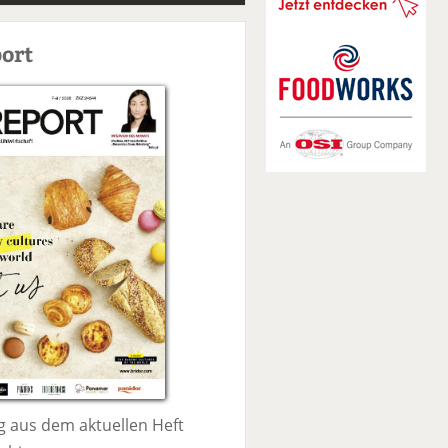
S
u
ort
c
h
e
 aus dem aktuellen Heft