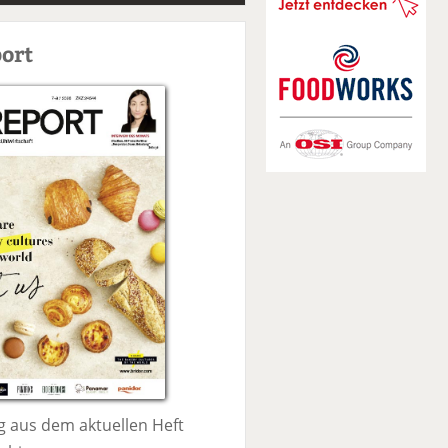
S
u
ort
c
h
e
 aus dem aktuellen Heft