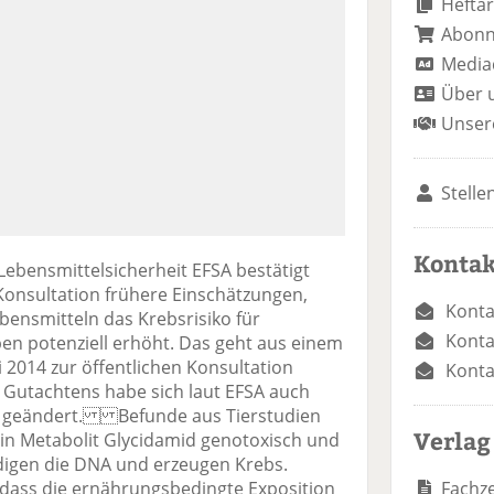
Heftar
Abon
Media
Über 
Unser
Stelle
Kontak
Lebensmittelsicherheit EFSA bestätigt
 Konsultation frühere Einschätzungen,
Konta
bensmitteln das Krebsrisiko für
Konta
pen potenziell erhöht. Das geht aus einem
i 2014 zur öffentlichen Konsultation
Konta
s Gutachtens habe sich laut EFSA auch
ts geändert. Befunde aus Tierstudien
Verlag
ein Metabolit Glycidamid genotoxisch und
ädigen die DNA und erzeugen Krebs.
Fachze
dass die ernährungsbedingte Exposition