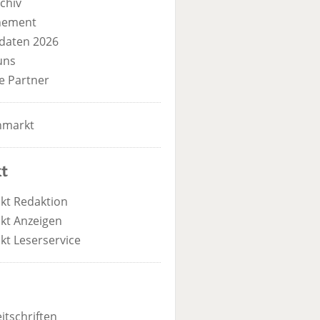
chiv
nement
daten 2026
uns
e Partner
nmarkt
t
kt Redaktion
kt Anzeigen
kt Leserservice
itschriften