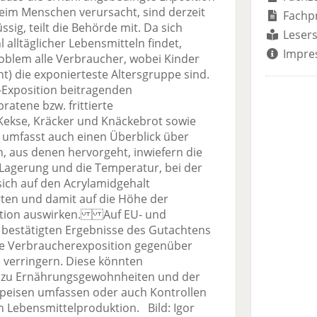
eim Menschen verursacht, sind derzeit
Fachp
sig, teilt die Behörde mit. Da sich
Lesers
l alltäglicher Lebensmitteln findet,
Impre
roblem alle Verbraucher, wobei Kinder
t) die exponierteste Altersgruppe sind.
d-Exposition beitragenden
atene bzw. frittierte
 Kekse, Kräcker und Knäckebrot sowie
mfasst auch einen Überblick über
, aus denen hervorgeht, inwiefern die
 Lagerung und die Temperatur, bei der
sich auf den Acrylamidgehalt
ten und damit auf die Höhe der
sition auswirken. Auf EU- und
 bestätigten Ergebnisse des Gutachtens
e Verbraucherexposition gegenüber
u verringern. Diese könnten
 zu Ernährungsgewohnheiten und der
Speisen umfassen oder auch Kontrollen
 Lebensmittelproduktion. Bild: Igor