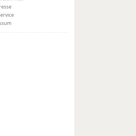
resse
ervice
ssum