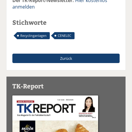
Der TK-Report-Newsletter:
Hier kostenlos
anmelden
Stichworte
Recyclinganlagen
CENELEC
Zurück
TK-Report