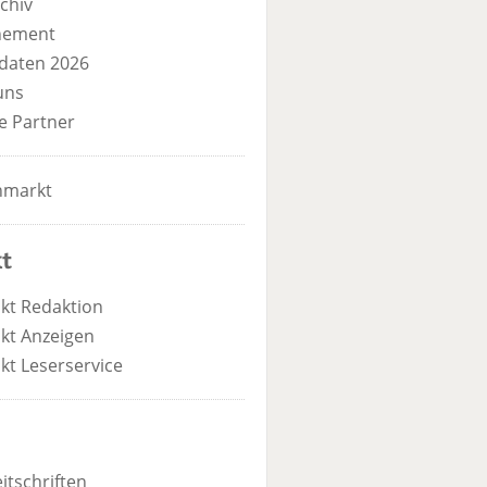
chiv
nement
daten 2026
uns
e Partner
nmarkt
t
kt Redaktion
kt Anzeigen
kt Leserservice
itschriften