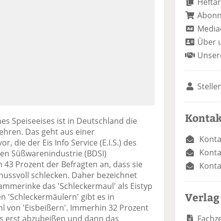
Heftar
Abon
Media
Über 
Unser
Stelle
Kontak
es Speiseeises ist in Deutschland die
rzehren. Das geht aus einer
Konta
, die der Eis Info Service (E.I.S.) des
Konta
n Süßwarenindustrie (BDSI)
 43 Prozent der Befragten an, dass sie
Konta
nussvoll schlecken. Daher bezeichnet
ammerinke das 'Schleckermaul' als Eistyp
Verlag
'Schleckermäulern' gibt es in
l von 'Eisbeißern'. Immerhin 32 Prozent
Fachze
Eis erst abzubeißen und dann das