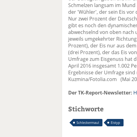
Schmelzen langsam im Mund zu
der 'Wühler', der sein Eis vo
Nur zwei Prozent der Deuts
gibt es noch den dynamischen 
abwechselnd von oben nach un
jeweils umgekehrter Richtung
Prozent), der Eis nur aus dem
(drei Prozent), der das Eis vo
Umfrage zum Eisgenuss hat di
April 2016 insgesamt 1.002 Pe
Ergebnisse der Umfrage sind 
Kuzmina/Fotolia.com (Mai 201
Der TK-Report-Newsletter:
H
Stichworte
Schleckermaul
Eistyp