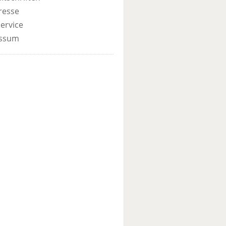
resse
ervice
ssum