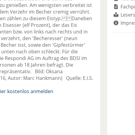
 genießen. Am wenigsten verbreitet ist
Fachp
r dem Verzehr im Becher cremig verrührt.
Lesers
chen zählen zu diesem Eistyp. Daneben
Impre
Eisesser (elf Prozent), der das Eis
ten bzw. von links nach rechts und in
 verzehrt, den 'Becheresser' (neun
 Becher isst, sowie den 'Gipfestürmer'
n unten nach oben schleckt. Für die
e Respondi AG im Auftrag des BDSI im
rsonen ab 18 Jahren befragt. Die
repräsentativ. Bild: Oksana
6, Autor: Marc Hankmann) Quelle: E.I.S.
ier kostenlos anmelden