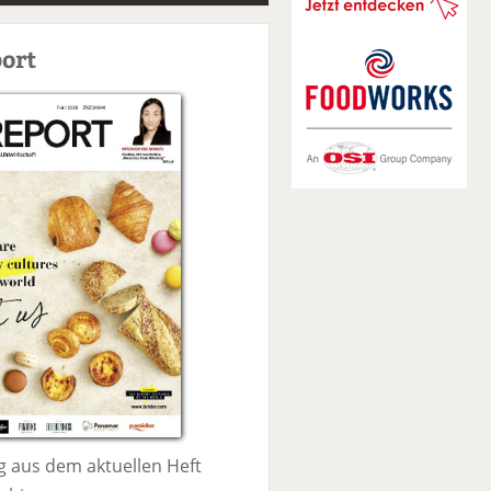
S
u
ort
c
h
e
 aus dem aktuellen Heft