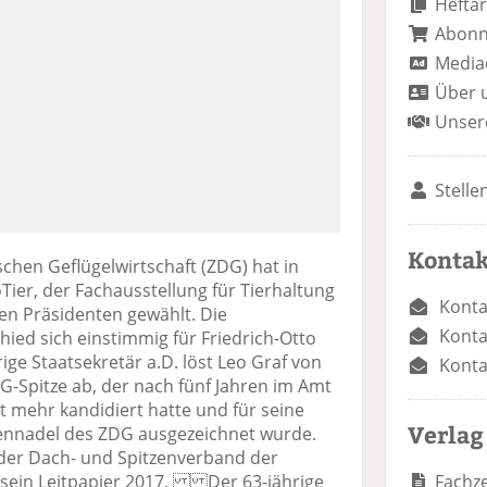
Heftar
Abon
Media
Über 
Unser
Stelle
Kontak
chen Geflügelwirtschaft (ZDG) hat in
ier, der Fachausstellung für Tierhaltung
Konta
n Präsidenten gewählt. Die
Konta
ied sich einstimmig für Friedrich-Otto
rige Staatsekretär a.D. löst Leo Graf von
Konta
DG-Spitze ab, der nach fünf Jahren im Amt
t mehr kandidiert hatte und für seine
Verlag
rennadel des ZDG ausgezeichnet wurde.
der Dach- und Spitzenverband der
Fachze
t sein Leitpapier 2017. Der 63-jährige