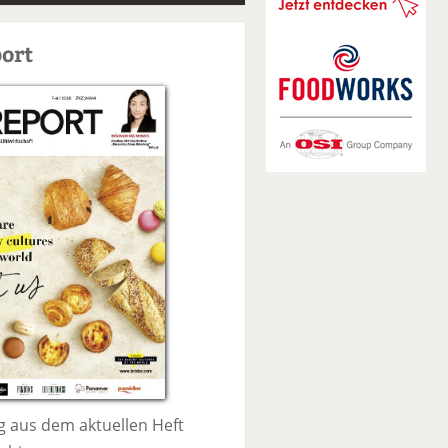
S
u
ort
c
h
e
 aus dem aktuellen Heft