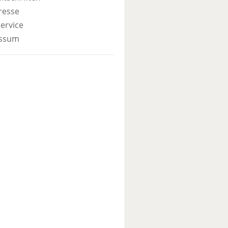
resse
ervice
ssum