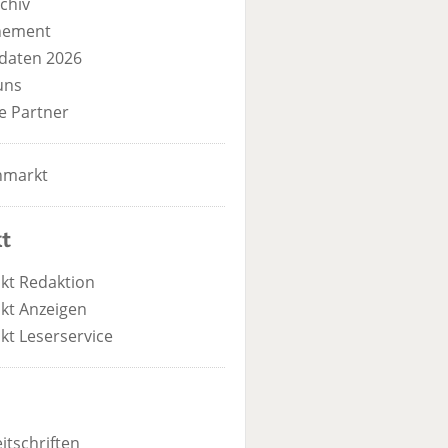
chiv
nement
daten 2026
uns
e Partner
nmarkt
t
kt Redaktion
kt Anzeigen
kt Leserservice
itschriften