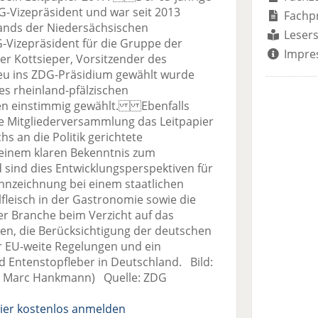
DG-Vizepräsident und war seit 2013
Fachp
ands der Niedersächsischen
Lesers
G-Vizepräsident für die Gruppe der
Impre
er Kottsieper, Vorsitzender des
u ins ZDG-Präsidium gewählt wurde
es rheinland-pfälzischen
en einstimmig gewählt. Ebenfalls
e Mitgliederversammlung das Leitpapier
hs an die Politik gerichtete
einem klaren Bekenntnis zum
 sind dies Entwicklungsperspektiven für
ennzeichnung bei einem staatlichen
lfleisch in der Gastronomie sowie die
 Branche beim Verzicht auf das
en, die Berücksichtigung der deutschen
ür EU-weite Regelungen und ein
d Entenstopfleber in Deutschland. Bild:
: Marc Hankmann) Quelle: ZDG
ier kostenlos anmelden