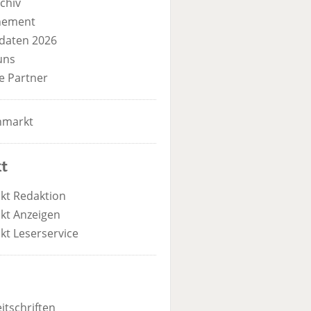
chiv
nement
daten 2026
uns
e Partner
nmarkt
t
kt Redaktion
kt Anzeigen
kt Leserservice
itschriften