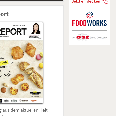
S
u
ort
c
h
e
 aus dem aktuellen Heft