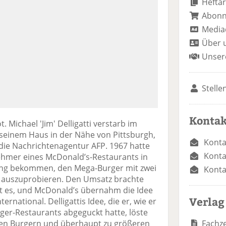
Heftar
Abon
Media
Über 
Unser
Stelle
Kontak
t. Michael 'Jim' Delligatti verstarb im
n seinem Haus in der Nähe von Pittsburgh,
Konta
l die Nachrichtenagentur AFP. 1967 hatte
Konta
nehmer eines McDonald’s-Restaurants in
ung bekommen, den Mega-Burger mit zwei
Konta
n auszuprobieren. Den Umsatz brachte
t es, und McDonald’s übernahm die Idee
Verlag
ernational. Delligattis Idee, die er, wie er
ger-Restaurants abgeguckt hatte, löste
Fachze
en Burgern und überhaupt zu größeren