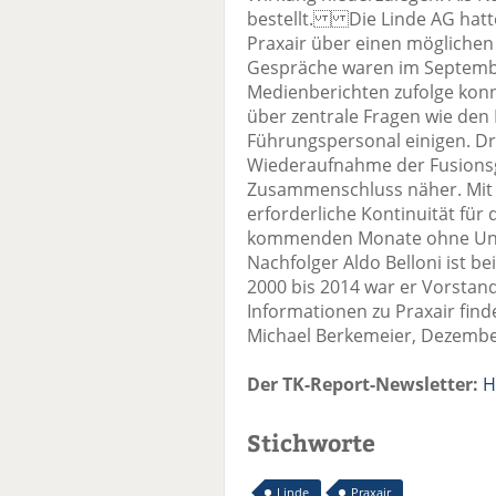
bestellt. Die Linde AG hatte
Praxair über einen mögliche
Gespräche waren im Septembe
Medienberichten zufolge kon
über zentrale Fragen wie den
Führungspersonal einigen. Dr.
Wiederaufnahme der Fusionsge
Zusammenschluss näher. Mit 
erforderliche Kontinuität für
kommenden Monate ohne Unte
Nachfolger Aldo Belloni ist be
2000 bis 2014 war er Vorstand
Informationen zu Praxair find
Michael Berkemeier, Dezembe
Der TK-Report-Newsletter:
H
Stichworte
Linde
Praxair