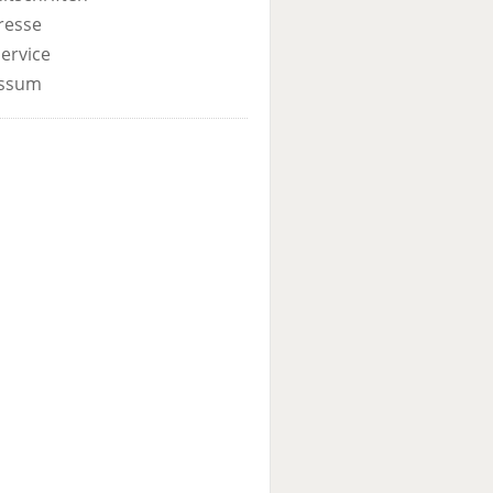
resse
ervice
ssum