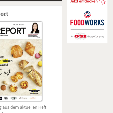
S
u
ort
c
h
e
 aus dem aktuellen Heft