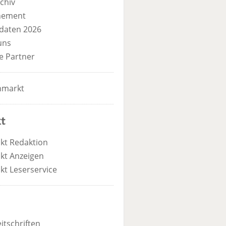
chiv
nement
daten 2026
uns
e Partner
nmarkt
t
kt Redaktion
kt Anzeigen
kt Leserservice
itschriften