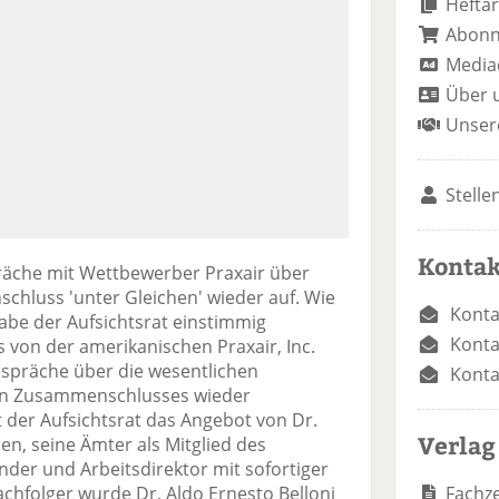
Heftar
Abon
Media
Über 
Unser
Stelle
Kontak
räche mit Wettbewerber Praxair über
chluss 'unter Gleichen' wieder auf. Wie
Konta
abe der Aufsichtsrat einstimmig
Konta
s von der amerikanischen Praxair, Inc.
espräche über die wesentlichen
Konta
len Zusammenschlusses wieder
 der Aufsichtsrat das Angebot von Dr.
Verlag
, seine Ämter als Mitglied des
nder und Arbeitsdirektor mit sofortiger
Fachze
chfolger wurde Dr. Aldo Ernesto Belloni