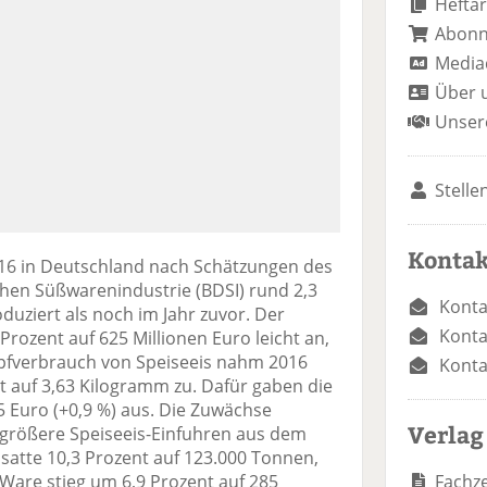
Heftar
Abon
Media
Über 
Unser
Stelle
Kontak
16 in Deutschland nach Schätzungen des
en Süßwarenindustrie (BDSI) rund 2,3
Konta
duziert als noch im Jahr zuvor. Der
Konta
rozent auf 625 Millionen Euro leicht an,
kopfverbrauch von Speiseeis nahm 2016
Konta
nt auf 3,63 Kilogramm zu. Dafür gaben die
5 Euro (+0,9 %) aus. Die Zuwächse
Verlag
h größere Speiseeis-Einfuhren aus dem
satte 10,3 Prozent auf 123.000 Tonnen,
Fachze
Ware stieg um 6,9 Prozent auf 285