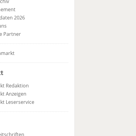
chiv
nement
daten 2026
uns
e Partner
nmarkt
t
kt Redaktion
kt Anzeigen
kt Leserservice
itschriften