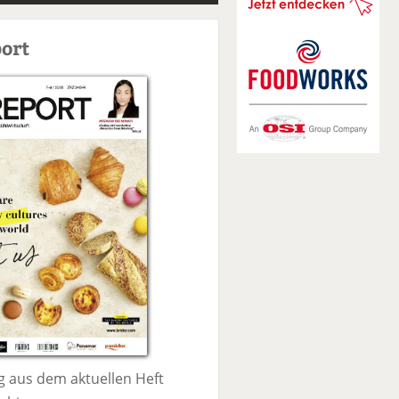
S
u
ort
c
h
e
 aus dem aktuellen Heft